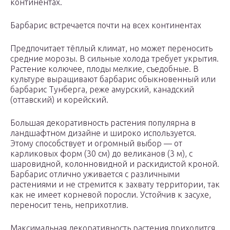
континентах.
Барбарис встречается почти на всех континентах
Предпочитает тёплый климат, но может переносить
средние морозы. В сильные холода требует укрытия.
Растение колючее, плоды мелкие, съедобные. В
культуре выращивают барбарис обыкновенный или
барбарис Тунберга, реже амурский, канадский
(оттавский) и корейский.
Большая декоративность растения популярна в
ландшафтном дизайне и широко используется.
Этому способствует и огромный выбор — от
карликовых форм (30 см) до великанов (3 м), с
шаровидной, колонновидной и раскидистой кроной.
Барбарис отлично уживается с различными
растениями и не стремится к захвату территории, так
как не имеет корневой поросли. Устойчив к засухе,
переносит тень, неприхотлив.
Максимальная декоративность растения приходится