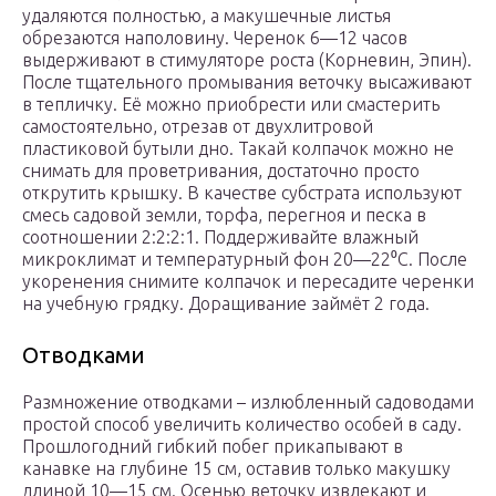
удаляются полностью, а макушечные листья
обрезаются наполовину. Черенок 6—12 часов
выдерживают в стимуляторе роста (Корневин, Эпин).
После тщательного промывания веточку высаживают
в тепличку. Её можно приобрести или смастерить
самостоятельно, отрезав от двухлитровой
пластиковой бутыли дно. Такай колпачок можно не
снимать для проветривания, достаточно просто
открутить крышку. В качестве субстрата используют
смесь садовой земли, торфа, перегноя и песка в
соотношении 2:2:2:1. Поддерживайте влажный
микроклимат и температурный фон 20—22⁰C. После
укоренения снимите колпачок и пересадите черенки
на учебную грядку. Доращивание займёт 2 года.
Отводками
Размножение отводками – излюбленный садоводами
простой способ увеличить количество особей в саду.
Прошлогодний гибкий побег прикапывают в
канавке на глубине 15 см, оставив только макушку
длиной 10—15 см. Осенью веточку извлекают и