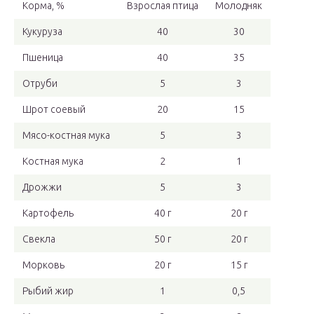
Корма, %
Взрослая птица
Молодняк
Кукуруза
40
30
Пшеница
40
35
Отруби
5
3
Шрот соевый
20
15
Мясо-костная мука
5
3
Костная мука
2
1
Дрожжи
5
3
Картофель
40 г
20 г
Свекла
50 г
20 г
Морковь
20 г
15 г
Рыбий жир
1
0,5