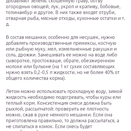
добавляют зелень: скошенную траву, ботву
огородных овощей, лук, укроп и крапиву, бобовые,
топинамбур и другое. В них также входят отруби,
отварная рыба, мясные отходы, кухонные остатки и т.
д.
В состав мешанки, особенно для несушек, нужно
добавлять производственные премиксы, костную
или рыбную муку, мел, измельченные ракушки и
соль, дрожжи. Замешивать ее можно на воде либо
сыворотке, простокваше, обрате, обезжиренном
молоке или бульоне (на 1 кг сухих составляющих
нужно взять 0,2-0,5 л жидкости, но не более 40% от
общего количества корма).
Летом можно использовать прохладную воду, зимой
жидкость необходимо подогревать, чтобы куры ели
теплый корм. Консистенция смеси должна быть
рыхлой, рассыпчатой: проверить ее плотность
можно, сжав в руке немного мешанки. Если она
приготовлена правильно, то должна рассыпаться, а
не слипаться в комок. Если смесь будет