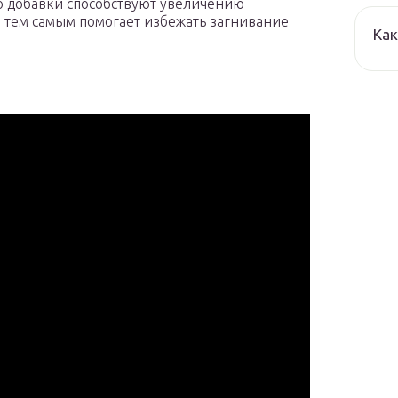
то добавки способствуют увеличению
и тем самым помогает избежать загнивание
Как