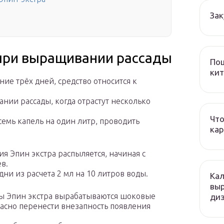
Зак
при выращивании рассады
Пош
кит
ние трёх дней, средство относится к
ии рассады, когда отрастут несколько
Что
семь капель на один литр, проводить
кар
я Эпин экстра распыляется, начиная с
в.
дни из расчета 2 мл на 10 литров воды.
Кал
вы
ды Эпин экстра вырабатываются шоковые
ди
асно перенести внезапность появления