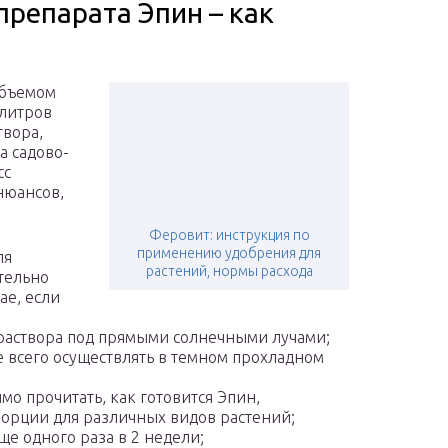
препарата Эпин – как
объемом
 литров
твора,
а садово-
сс
нюансов,
Феровит: инструкция по
применению удобрения для
ля
растений, нормы расхода
ительно
ае, если
раствора под прямыми солнечными лучами;
 всего осуществлять в темном прохладном
мо прочитать, как готовится Эпин,
орции для различных видов растений;
ще одного раза в 2 недели;