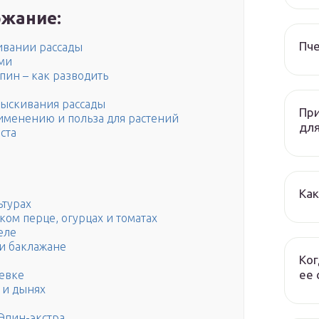
жание:
Пч
вании рассады
ами
пин – как разводить
рыскивания рассады
При
именению и польза для растений
дл
ста
Как
ьтурах
ом перце, огурцах и томатах
еле
и баклажане
Ког
ее 
севке
 и дынях
Эпин-экстра