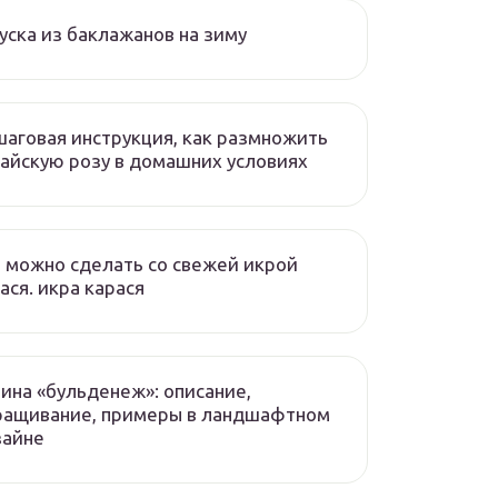
уска из баклажанов на зиму
аговая инструкция, как размножить
айскую розу в домашних условиях
 можно сделать со свежей икрой
ася. икра карася
ина «бульденеж»: описание,
ращивание, примеры в ландшафтном
зайне