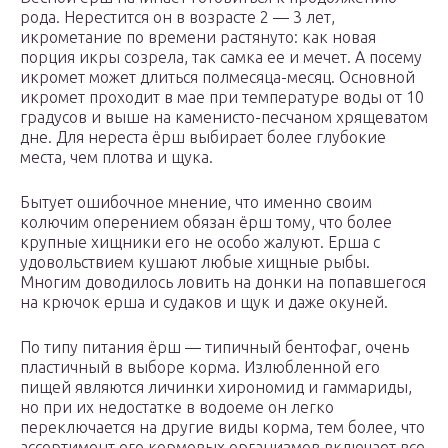
рода. Нерестится он в возрасте 2 — 3 лет,
икрометание по времени растянуто: как новая
порция икры созрела, так самка ее и мечет. А посему
икромет может длиться полмесяца-месяц. Основной
икромет проходит в мае при температуре воды от 10
градусов и выше на каменисто-песчаном хрящеватом
дне. Для нереста ёрш выбирает более глубокие
места, чем плотва и щука.
Бытует ошибочное мнение, что именно своим
колючим оперением обязан ёрш тому, что более
крупные хищники его не особо жалуют. Ерша с
удовольствием кушают любые хищные рыбы.
Многим доводилось ловить на донки на попавшегося
на крючок ерша и судаков и щук и даже окуней.
По типу питания ёрш — типичный бентофаг, очень
пластичный в выборе корма. Излюбленной его
пищей являются личинки хирономид и гаммариды,
но при их недостатке в водоеме он легко
переключается на другие виды корма, тем более, что
ассортимент его кормовых организмов включает все