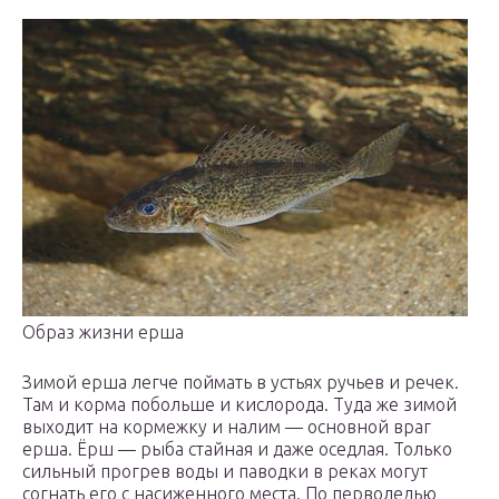
Образ жизни ерша
Зимой ерша легче поймать в устьях ручьев и речек.
Там и корма побольше и кислорода. Туда же зимой
выходит на кормежку и налим — основной враг
ерша. Ёрш — рыба стайная и даже оседлая. Только
сильный прогрев воды и паводки в реках могут
согнать его с насиженного места. По перволедью