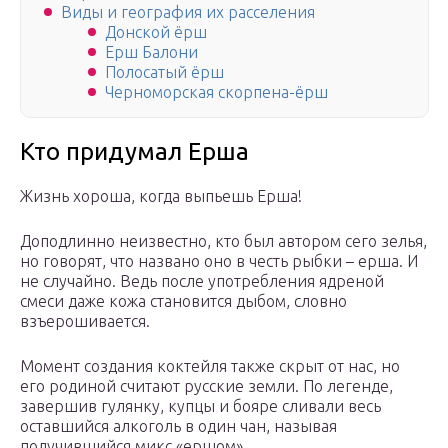
Виды и география их расселения
Донской ёрш
Ерш Балони
Полосатый ёрш
Черноморская скорпена-ёрш
Кто придумал Ерша
Жизнь хороша, когда выпьешь Ерша!
Доподлинно неизвестно, кто был автором сего зелья,
но говорят, что названо оно в честь рыбки – ерша. И
не случайно. Ведь после употребления ядреной
смеси даже кожа становится дыбом, словно
взъерошивается.
Момент создания коктейля также скрыт от нас, но
его родиной считают русские земли. По легенде,
завершив гулянку, купцы и бояре сливали весь
оставшийся алкоголь в один чан, называя
получившийся микс «ершом».