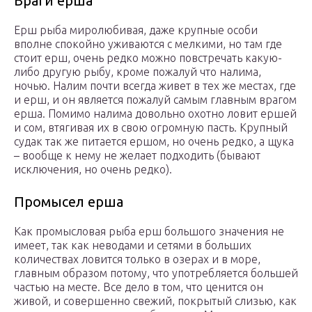
Враги ерша
Ерш рыба миролюбивая, даже крупные особи
вполне спокойно уживаются с мелкими, но там где
стоит ерш, очень редко можно повстречать какую-
либо другую рыбу, кроме пожалуй что налима,
ночью. Налим почти всегда живет в тех же местах, где
и ерш, и он является пожалуй самым главным врагом
ерша. Помимо налима довольно охотно ловит ершей
и сом, втягивая их в свою огромную пасть. Крупный
судак так же питается ершом, но очень редко, а щука
– вообще к нему не желает подходить (бывают
исключения, но очень редко).
Промысел ерша
Как промысловая рыба ерш большого значения не
имеет, так как неводами и сетями в больших
количествах ловится только в озерах и в море,
главным образом потому, что употребляется большей
частью на месте. Все дело в том, что ценится он
живой, и совершенно свежий, покрытый слизью, как