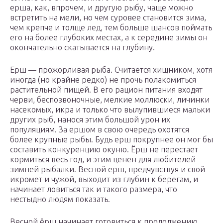
ерша, как, впрочем, и другую рыбу, чаще можно
встретить на мели, но чем суровее становится зима,
чем крепче и толще лед, тем больше шансов поймать
его на более глубоких местах, а к середине зимы он
окончательно скатывается на глубину.
Ерш — прожорливая рыба. Считается хищником, хотя
иногда (но крайне редко) не прочь полакомиться
растительной пищей. В его рацион питания входят
черви, беспозвоночные, мелкие моллюски, личинки
насекомых, икра и только что вылупившиеся мальки
других рыб, нанося этим большой урон их
популяциям. За ершом в свою очередь охотятся
более крупные рыбы. Будь ерш покрупнее он мог бы
составить конкуренцию окуню. Ёрш не перестает
кормиться весь год, и этим ценен для любителей
зимней рыбалки. Весной ерш, предчувствуя и свой
икромет и чужой, выходит из глубин к берегам, и
начинает ловиться так и такого размера, что
нестыдно людям показать.
Весной ёрш начинает готовиться к продолжению