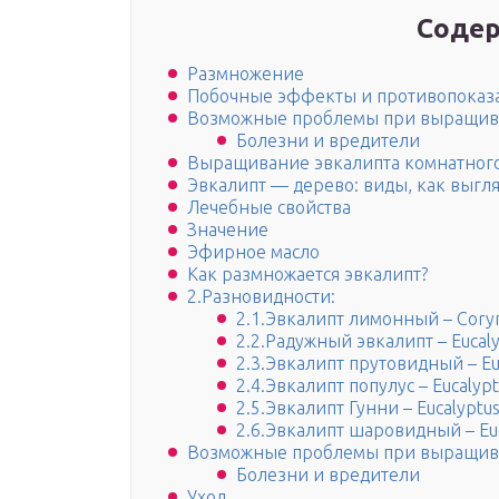
Содер
Размножение
Побочные эффекты и противопоказ
Возможные проблемы при выращи
Болезни и вредители
Выращивание эвкалипта комнатног
Эвкалипт — дерево: виды, как выгля
Лечебные свойства
Значение
Эфирное масло
Как размножается эвкалипт?
2.Разновидности:
2.1.Эвкалипт лимонный – Corym
2.2.Радужный эвкалипт – Eucaly
2.3.Эвкалипт прутовидный – Euc
2.4.Эвкалипт популус – Eucalypt
2.5.Эвкалипт Гунни – Eucalyptus
2.6.Эвкалипт шаровидный – Euc
Возможные проблемы при выращи
Болезни и вредители
Уход