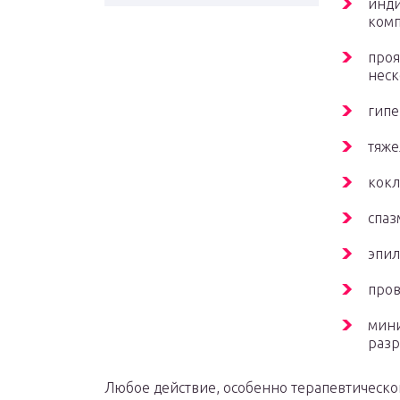
инди
комп
проя
неск
гипе
тяже
кок
спаз
эпил
пров
мини
разр
Любое действие, особенно терапевтическо