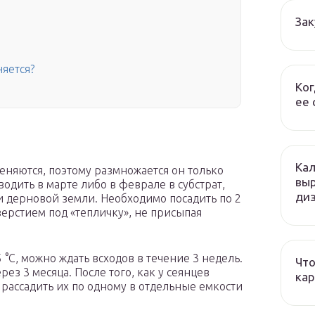
Зак
няется?
Ког
ее 
Кал
еняются, поэтому размножается он только
вы
одить в марте либо в феврале в субстрат,
ди
и дерновой земли. Необходимо посадить по 2
ерстием под «тепличку», не присыпая
 °С, можно ждать всходов в течение 3 недель.
Что
ез 3 месяца. После того, как у сеянцев
кар
 рассадить их по одному в отдельные емкости