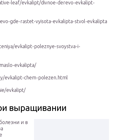
ive-leaf/evkalipt/divnoe-derevo-evkalipt-
evo-gde-rastet-vyisota-evkalipta-stvol-evkalipta
steniya/evkalipt-poleznye-svoystva-i-
maslo-evkalipta/
ty/evkalipt-chem-polezen.html
ie/evkalipt/
ри выращивании
болезни и в
за
е