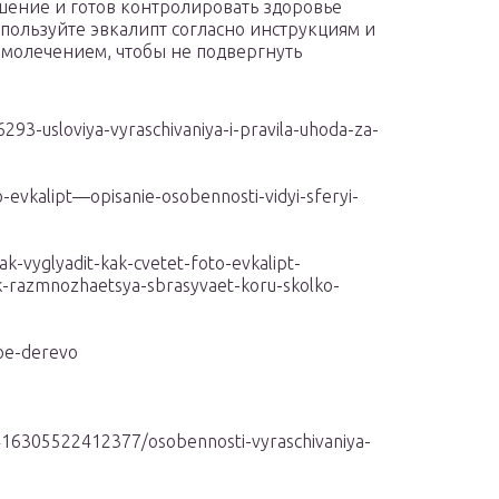
ешение и готов контролировать здоровье
спользуйте эвкалипт согласно инструкциям и
амолечением, чтобы не подвергнуть
93-usloviya-vyraschivaniya-i-pravila-uhoda-za-
-evkalipt—opisanie-osobennosti-vidyi-sferyi-
ak-vyglyadit-kak-cvetet-foto-evkalipt-
k-razmnozhaetsya-sbrasyvaet-koru-skolko-
voe-derevo
16305522412377/osobennosti-vyraschivaniya-