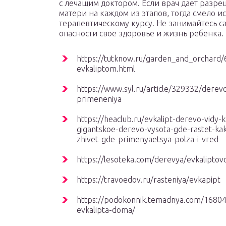
с лечащим доктором. Если врач дает разр
матери на каждом из этапов, тогда смело и
терапевтическому курсу. Не занимайтесь с
опасности свое здоровье и жизнь ребенка.
https://tutknow.ru/garden_and_orchard/62
evkaliptom.html
https://www.syl.ru/article/329332/derevo
primeneniya
https://heaclub.ru/evkalipt-derevo-vidy-k
gigantskoe-derevo-vysota-gde-rastet-ka
zhivet-gde-primenyaetsya-polza-i-vred
https://lesoteka.com/derevya/evkalipto
https://travoedov.ru/rasteniya/evkapipt
https://podokonnik.temadnya.com/16804
evkalipta-doma/