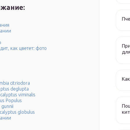
жание:
Пч
ания
вании
о
При
дит, как цветет: фото
дл
Как
bia citriodora
ptus deglupta
alyptus viminalis
us Populus
Пош
 gunnii
кит
alyptus globulus
вании