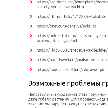
https://sad-doma.net/houseplants/decorat
sekrety-vyrashhivaniya.html
https://FB.ru/article/171225/evkalipt-der
https://pion.guru/derevya/evkalipt
https://poleznii-site.ru/lekarstvennye-ra
protivopokazaniya.html
https://KlopSOS.ru/sredstva-ot-kleshhej/
https://narodovedia.ru/znaharskie-recep
https://FoodandHealth.ru/zdorovoe-pitan
Возможные проблемы п
Неправильный уход может стать причиной 
даже гибели растения. Если процесс ухода 
эвкалиптом нарушен, могут появиться таки