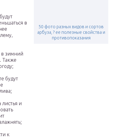
будут
еньшаться в
50 фото разных видов и сортов
нее
арбуза, ? ее полезные свойства и
лему,
противопоказания
 в зимний
. Также
огоду;
те будут
ае
лива;
 листья и
овать
ит
влажнять;
ти к