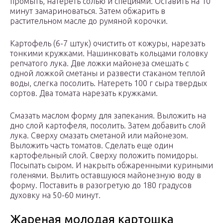
промыть, натереть солью и специями. Оставить на 10
минут замариноваться. Затем обжарить в
растительном масле до румяной корочки.
Картофель (6-7 штук) очистить от кожуры, нарезать
тонкими кружками. Нашинковать кольцами головку
репчатого лука. Две ложки майонеза смешать с
одной ложкой сметаны и развести стаканом теплой
воды, слегка посолить. Натереть 100 г сыра твердых
сортов. Два томата нарезать кружками.
Смазать маслом форму для запекания. Выложить на
дно слой картофеля, посолить. Затем добавить слой
лука. Сверху смазать сметаной или майонезом.
Выложить часть томатов. Сделать еще один
картофельный слой. Сверху положить помидоры.
Посыпать сыром. И накрыть обжаренными куриными
голенями. Вылить оставшуюся майонезную воду в
форму. Поставить в разогретую до 180 градусов
духовку на 50-60 минут.
Жареная молодая картошка