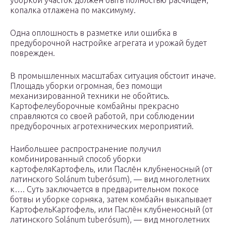
копалка отлажена по максимуму.
Одна оплошность в разметке или ошибка в
предуборочной настройке агрегата и урожай будет
поврежден.
В промышленных масштабах ситуация обстоит иначе.
Площадь уборки огромная, без помощи
механизированной техники не обойтись.
Картофелеуборочные комбайны прекрасно
справляются со своей работой, при соблюдении
предуборочных агротехнических мероприятий.
Наибольшее распространение получил
комбинированный способ уборки
картофеляКартофель, или Паслён клубненосный (от
латинского Solánum tuberósum), — вид многолетних
к…. Суть заключается в предварительном покосе
ботвы и уборке сорняка, затем комбайн выкапывает
КартофельКартофель, или Паслён клубненосный (от
латинского Solánum tuberósum), — вид многолетних