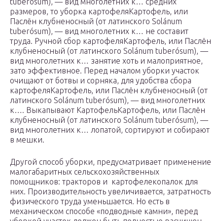
tuberósum), — вид многолетних к… средних
размеров, то уборка картофеляКартофель, или
Паслён клубненосный (от латинского Solánum
tuberósum), — вид многолетних к… не составит
труда. Ручной сбор картофеляКартофель, или Паслён
клубненосный (от латинского Solánum tuberósum), —
вид многолетних к… занятие хоть и малоприятное,
зато эффективное. Перед началом уборки участок
очищают от ботвы и сорняка, для удобства сбора
картофеляКартофель, или Паслён клубненосный (от
латинского Solánum tuberósum), — вид многолетних
к…. Выкапывают КартофельКартофель, или Паслён
клубненосный (от латинского Solánum tuberósum), —
вид многолетних к… лопатой, сортируют и собирают
в мешки.
Другой способ уборки, предусматривает применение
малогабаритных сельскохозяйственных
помощников: тракторов и картофелекопалок для
них. Производительность увеличивается, затратность
физического труда уменьшается. Но есть в
механическом способе «подводные камни», перед
уборкой участок должен быть полностью расчищен,