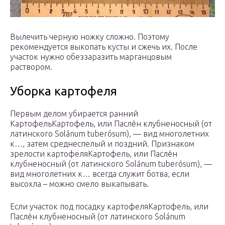
Вылечить черную ножку сложно. Поэтому
рекомендуется выкопать кусты и сжечь их. После
участок нужно обеззаразить марганцовым
раствором.
Уборка картофеля
Первым делом убирается ранний
КартофельКартофель, или Паслён клубненосный (от
латинского Solánum tuberósum), — вид многолетних
к…, затем среднеспелый и поздний. Признаком
зрелости картофеляКартофель, или Паслён
клубненосный (от латинского Solánum tuberósum), —
вид многолетних к… всегда служит ботва, если
высохла – можно смело выкапывать.
Если участок под посадку картофеляКартофель, или
Паслён клубненосный (от латинского Solánum