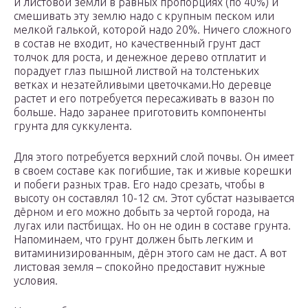
и листовой земли в равных пропорциях (по 40%) и
смешивать эту землю надо с крупным песком или
мелкой галькой, которой надо 20%. Ничего сложного
в состав не входит, но качественный грунт даст
толчок для роста, и денежное дерево отплатит и
порадует глаз пышной листвой на толстеньких
ветках и незатейливыми цветочками.Но деревце
растет и его потребуется пересаживать в вазон по
больше. Надо заранее приготовить компоненты
грунта для суккулента.
Для этого потребуется верхний слой почвы. Он имеет
в своем составе как погибшие, так и живые корешки
и побеги разных трав. Его надо срезать, чтобы в
высоту он составлял 10-12 см. Этот субстат называется
дёрном и его можно добыть за чертой города, на
лугах или пастбищах. Но он не один в составе грунта.
Напоминаем, что грунт должен быть легким и
витаминизированным, дёрн этого сам не даст. А вот
листовая земля – спокойно предоставит нужные
условия.