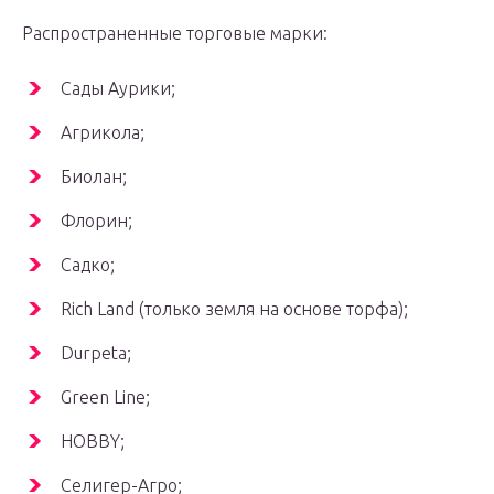
Распространенные торговые марки:
Сады Аурики;
Агрикола;
Биолан;
Флорин;
Садко;
Rich Land (только земля на основе торфа);
Durpeta;
Green Line;
HOBBY;
Селигер-Агро;