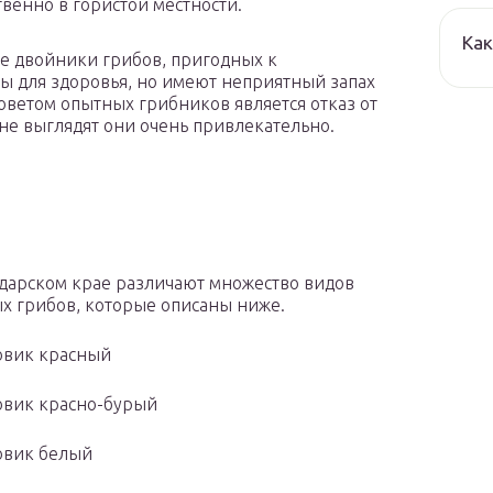
венно в гористой местности.
Как
ые двойники грибов, пригодных к
ны для здоровья, но имеют неприятный запах
оветом опытных грибников является отказ от
не выглядят они очень привлекательно.
дарском крае различают множество видов
х грибов, которые описаны ниже.
овик красный
овик красно-бурый
овик белый