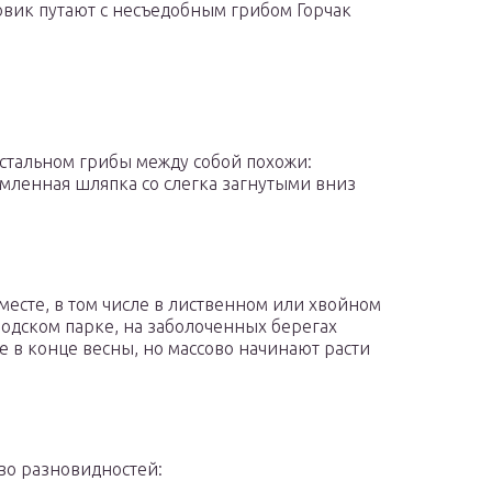
вик путают с несъедобным грибом Горчак
остальном грибы между собой похожи:
ямленная шляпка со слегка загнутыми вниз
есте, в том числе в лиственном или хвойном
родском парке, на заболоченных берегах
 в конце весны, но массово начинают расти
во разновидностей: