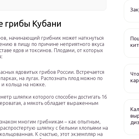
Зак
е грибы Кубани
аров, начинающий грибник может наткнуться
Пош
ению в пищу по причине неприятного вкуса
кит
оставе ядов и токсинов. Плодами, от которых
:
пасных ядовитых грибов России. Встречается
Что
, парках, на лугах. Распознать плод можно по
кар
и кольца на ножке.
метр шляпки которого способен достигать 16
сероватая, а мякоть обладает выраженным
Кал
вы
знаком многим грибникам – как опытным,
ди
 распростертую шляпку с белыми хлопьями на
кольцованная. К счастью, этот экземпляр на