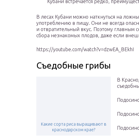
Кубани встречается редко, преимущест
В лесах Кубани можно наткнуться на ложн
употреблению в пищу. Они не всегда опас
и отвратительный вкус. Поэтому главным с
сбора незнакомых плодов, даже если внеш
https://youtube.com/watch?v=dzwEA_BEkhI
Съедобные грибы
В Красно
съедобны
Подосин
Подосин
Какие сорта риса выращивают в
Подосин
краснодарском крае?