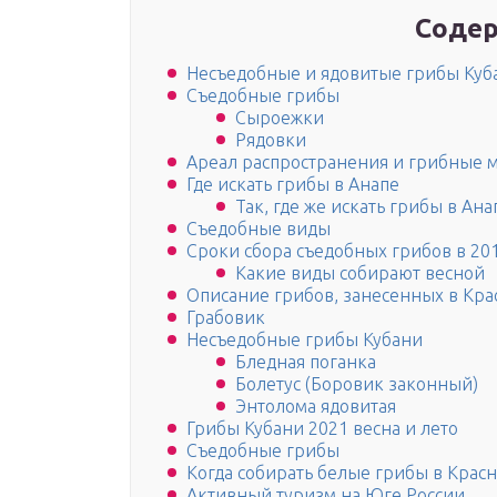
Содер
Несъедобные и ядовитые грибы Куб
Съедобные грибы
Сыроежки
Рядовки
Ареал распространения и грибные м
Где искать грибы в Анапе
Так, где же искать грибы в Ана
Съедобные виды
Сроки сбора съедобных грибов в 20
Какие виды собирают весной
Описание грибов, занесенных в Кра
Грабовик
Несъедобные грибы Кубани
Бледная поганка
Болетус (Боровик законный)
Энтолома ядовитая
Грибы Кубани 2021 весна и лето
Съедобные грибы
Когда собирать белые грибы в Крас
Активный туризм на Юге России