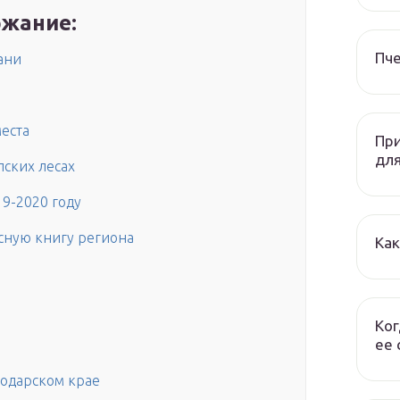
жание:
Пч
ани
еста
При
дл
пских лесах
19-2020 году
сную книгу региона
Как
Ког
ее 
нодарском крае