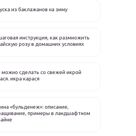
уска из баклажанов на зиму
аговая инструкция, как размножить
айскую розу в домашних условиях
 можно сделать со свежей икрой
ася. икра карася
ина «бульденеж»: описание,
ращивание, примеры в ландшафтном
зайне