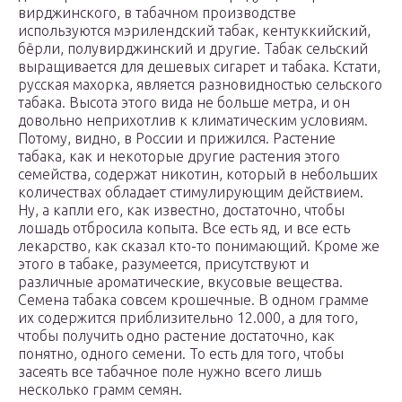
вирджинского, в табачном производстве
используются мэрилендский табак, кентуккийский,
бёрли, полувирджинский и другие. Табак сельский
выращивается для дешевых сигарет и табака. Кстати,
русская махорка, является разновидностью сельского
табака. Высота этого вида не больше метра, и он
довольно неприхотлив к климатическим условиям.
Потому, видно, в России и прижился. Растение
табака, как и некоторые другие растения этого
семейства, содержат никотин, который в небольших
количествах обладает стимулирующим действием.
Ну, а капли его, как известно, достаточно, чтобы
лошадь отбросила копыта. Все есть яд, и все есть
лекарство, как сказал кто-то понимающий. Кроме же
этого в табаке, разумеется, присутствуют и
различные ароматические, вкусовые вещества.
Семена табака совсем крошечные. В одном грамме
их содержится приблизительно 12.000, а для того,
чтобы получить одно растение достаточно, как
понятно, одного семени. То есть для того, чтобы
засеять все табачное поле нужно всего лишь
несколько грамм семян.