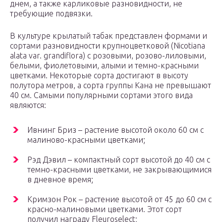
днем, а также карликовые разновидности, не
требующие подвязки.
В культуре крылатый табак представлен формами и
сортами разновидности крупноцветковой (Nicotiana
alata var. grandiflora) с розовыми, розово-лиловыми,
белыми, фиолетовыми, алыми и темно-красными
цветками. Некоторые сорта достигают в высоту
полутора метров, а сорта группы Кана не превышают
40 см. Самыми популярными сортами этого вида
являются:
Ивнинг Бриз – растение высотой около 60 см с
малиново-красными цветками;
Рэд Дэвил – компактный сорт высотой до 40 см с
темно-красными цветками, не закрывающимися
в дневное время;
Кримзон Рок – растение высотой от 45 до 60 см с
красно-малиновыми цветками. Этот сорт
получил награду Fleuroselect;