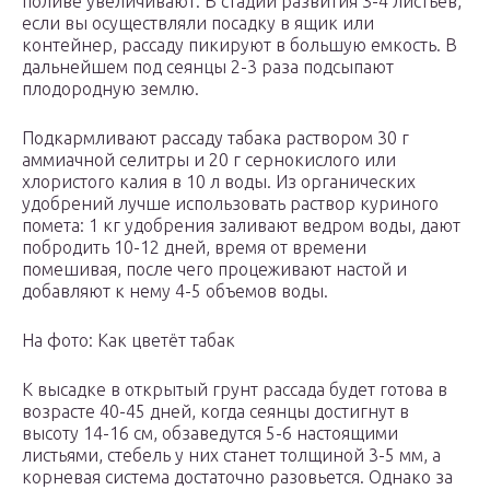
поливе увеличивают. В стадии развития 3-4 листьев,
если вы осуществляли посадку в ящик или
контейнер, рассаду пикируют в большую емкость. В
дальнейшем под сеянцы 2-3 раза подсыпают
плодородную землю.
Подкармливают рассаду табака раствором 30 г
аммиачной селитры и 20 г сернокислого или
хлористого калия в 10 л воды. Из органических
удобрений лучше использовать раствор куриного
помета: 1 кг удобрения заливают ведром воды, дают
побродить 10-12 дней, время от времени
помешивая, после чего процеживают настой и
добавляют к нему 4-5 объемов воды.
На фото: Как цветёт табак
К высадке в открытый грунт рассада будет готова в
возрасте 40-45 дней, когда сеянцы достигнут в
высоту 14-16 см, обзаведутся 5-6 настоящими
листьями, стебель у них станет толщиной 3-5 мм, а
корневая система достаточно разовьется. Однако за