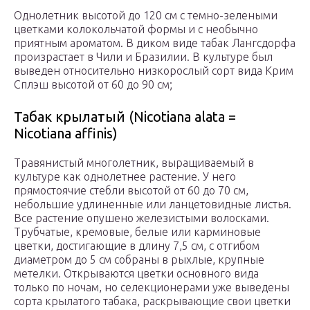
Однолетник высотой до 120 см с темно-зелеными
цветками колокольчатой формы и с необычно
приятным ароматом. В диком виде табак Лангсдорфа
произрастает в Чили и Бразилии. В культуре был
выведен относительно низкорослый сорт вида Крим
Сплэш высотой от 60 до 90 см;
Табак крылатый (Nicotiana alata =
Nicotiana affinis)
Травянистый многолетник, выращиваемый в
культуре как однолетнее растение. У него
прямостоячие стебли высотой от 60 до 70 см,
небольшие удлиненные или ланцетовидные листья.
Все растение опушено железистыми волосками.
Трубчатые, кремовые, белые или карминовые
цветки, достигающие в длину 7,5 см, с отгибом
диаметром до 5 см собраны в рыхлые, крупные
метелки. Открываются цветки основного вида
только по ночам, но селекционерами уже выведены
сорта крылатого табака, раскрывающие свои цветки