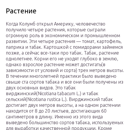
Растение
Когда Колумб открыл Америку, человечество
получило четыре растения, которые сыграли
огромную роль в экономическом и промышленном
развитии. Эти четыре растения — томат, картофель,
паприка и табак. Картошкой с помидорами займемся
позже, а сейчас все-таки про табак. Табак, растение
однолетнее. Корни его не уходят глубоко в землю,
однако взрослое растение может достигать(в
зависимости от условий и сорта) трех метров высоты.
В течении многолетней практики было выведено
свыше ста сортов табака и все они были получены из
двух основных видов. Это табак
вирджинский(Nicotiana tabacum L.) и табак
сельский(Nicotiana rustica L.). Вирджинский табак
достигает двух метров высоты, а на одном растении
находится от 8 до 20 листьев, достигающих 60
сантиметров в длину. Именно из этого вида
выведено большинство сортов табака, используемых
для выработки качественной продукции. Кроме