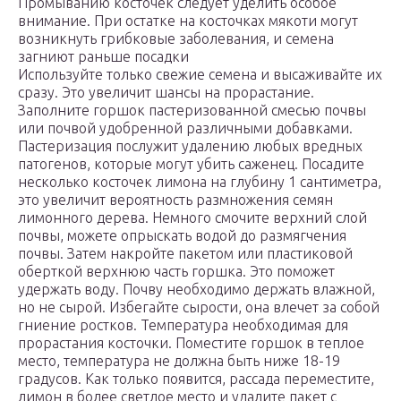
Промыванию косточек следует уделить особое
внимание. При остатке на косточках мякоти могут
возникнуть грибковые заболевания, и семена
загниют раньше посадки
Используйте только свежие семена и высаживайте их
сразу. Это увеличит шансы на прорастание.
Заполните горшок пастеризованной смесью почвы
или почвой удобренной различными добавками.
Пастеризация послужит удалению любых вредных
патогенов, которые могут убить саженец. Посадите
несколько косточек лимона на глубину 1 сантиметра,
это увеличит вероятность размножения семян
лимонного дерева. Немного смочите верхний слой
почвы, можете опрыскать водой до размягчения
почвы. Затем накройте пакетом или пластиковой
оберткой верхнюю часть горшка. Это поможет
удержать воду. Почву необходимо держать влажной,
но не сырой. Избегайте сырости, она влечет за собой
гниение ростков. Температура необходимая для
прорастания косточки. Поместите горшок в теплое
место, температура не должна быть ниже 18-19
градусов. Как только появится, рассада переместите,
лимон в более светлое место и удалите пакет с