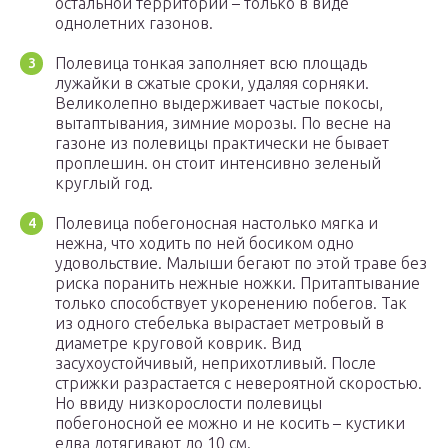
остальной территории – только в виде
однолетних газонов.
Полевица тонкая заполняет всю площадь
лужайки в сжатые сроки, удаляя сорняки.
Великолепно выдерживает частые покосы,
вытаптывания, зимние морозы. По весне на
газоне из полевицы практически не бывает
проплешин. он стоит интенсивно зеленый
круглый год.
Полевица побегоносная настолько мягка и
нежна, что ходить по ней босиком одно
удовольствие. Малыши бегают по этой траве без
риска поранить нежные ножки. Притаптывание
только способствует укоренению побегов. Так
из одного стебелька вырастает метровый в
диаметре круговой коврик. Вид
засухоустойчивый, неприхотливый. После
стрижки разрастается с невероятной скоростью.
Но ввиду низкорослости полевицы
побегоносной ее можно и не косить – кустики
едва дотягивают до 10 см.