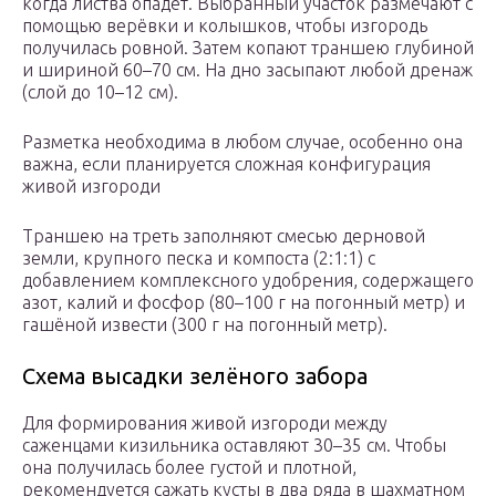
когда листва опадёт. Выбранный участок размечают с
помощью верёвки и колышков, чтобы изгородь
получилась ровной. Затем копают траншею глубиной
и шириной 60–70 см. На дно засыпают любой дренаж
(слой до 10–12 см).
Разметка необходима в любом случае, особенно она
важна, если планируется сложная конфигурация
живой изгороди
Траншею на треть заполняют смесью дерновой
земли, крупного песка и компоста (2:1:1) с
добавлением комплексного удобрения, содержащего
азот, калий и фосфор (80–100 г на погонный метр) и
гашёной извести (300 г на погонный метр).
Схема высадки зелёного забора
Для формирования живой изгороди между
саженцами кизильника оставляют 30–35 см. Чтобы
она получилась более густой и плотной,
рекомендуется сажать кусты в два ряда в шахматном