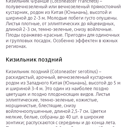
Кизильник Франше (Cotoneaster franchetii) –
полувечнозеленый или вечнозеленый прямостоячий
кустарник, родом из Китая (Юньнань), высотой и
шириной до 2-3 м. Молодые побеги густо опушены.
Листья плотные, от эллиптических до яйцевидных,
длиной 2-3 см, темно-зеленые, снизу войлочные.
Плоды оранжево-красные. Пригоден для одиночных
и групповых посадок. Особенно эффектен в южных
регионах.
Кизильник поздний
Кизильник поздний (Cotoneaster serotinus) –
раскидистый, арочный, вечнозеленый кустарник
родом из Западного Китая (Юньнань), высотой до 5 м
и шириной 3-4 м. Это один из наиболее поздно
цветущих и поздно плодоносящих видов. Листья
эллиптические, темно-зеленые, кожистые,
морщинистые, блестящие, снизу
войлочноопушенные, длиной 2,5-7 см. Цветки
мелкие, белые, собраны до 40 шт. в широкие
зонтики; распускаются с середины и до конца лета.