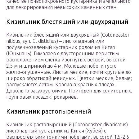
качестве почвопокровного кустарника и ампельного
для декорирования невысоких каменных стен.
Кизильник блестящий или двухрядный
Кизильник блестящий или двухрядный (Cotoneaster
nitidus, syn. C. distichus) – листопадный или
полувечнозеленый кустарник родом из Китая
(Юньнань), Гималаев с двусторонним перистым
расположением слегка изогнутых ветвей, высотой
2,5 м и шириной до 4 м. Молодые побеги густо
желто-опушенные. Листья мелкие, почти круглые до
широко обратнояйцевидных. Цветки мелкие, белые;
распускаются летом. Красив в красных плодах.
Довольно засухоустойчив. Пригоден для солитерных,
групповых посадок, рокариев.
Кизильник растопыренный
Кизильник растопыренный (Cotoneaster divaricatus) –
листопадный кустарник из Китая (Хубей) с
распростертыми тонкими побегами, высотой 1,5-2,5