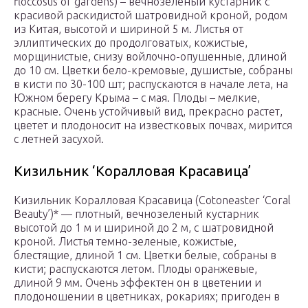
floccosus of gardens) – вечнозеленый кустарник с
красивой раскидистой шатровидной кроной, родом
из Китая, высотой и шириной 5 м. Листья от
эллиптических до продолговатых, кожистые,
морщинистые, снизу войлочно-опушенные, длиной
до 10 см. Цветки бело-кремовые, душистые, собраны
в кисти по 30-100 шт; распускаются в начале лета, на
Южном берегу Крыма – с мая. Плоды – мелкие,
красные. Очень устойчивый вид, прекрасно растет,
цветет и плодоносит на известковых почвах, мирится
с летней засухой.
Кизильник ‘Коралловая Красавица’
Кизильник Коралловая Красавица (Cotoneaster ‘Coral
Beauty’)* — плотный, вечнозеленый кустарник
высотой до 1 м и шириной до 2 м, с шатровидной
кроной. Листья темно-зеленые, кожистые,
блестящие, длиной 1 см. Цветки белые, собраны в
кисти; распускаются летом. Плоды оранжевые,
длиной 9 мм. Очень эффектен он в цветении и
плодоношении в цветниках, рокариях; пригоден в