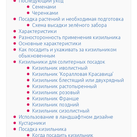
Последующий уход
Семенами
Черенками
Посадка растений и необходимая подготовка
Схема высадки зелёного забора
Характеристики
Разносторонность применения кизильника
Основные характеристики
Как посадить и ухаживать за кизильником
обыкновенным
Кизильники для солитерных посадок
Кизильник иволистный
Кизильник ‘Коралловая Красавица’
Кизильник блестящий или двухрядный
Кизильник растопыренный
Кизильник розовый
Кизильник Франше
Кизильник поздний
Кизильник сизолистный
Использование в ландшафтном дизайне
Кустарники
Посадка кизильника
Когда посадить кизильник