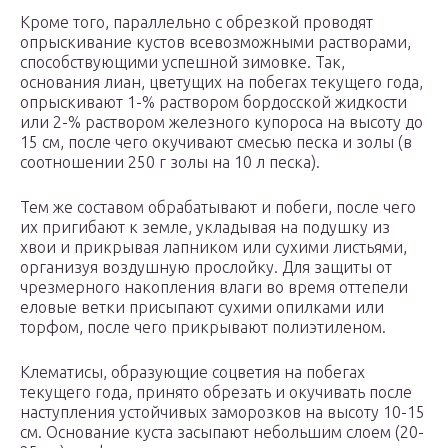
Кроме того, параллельно с обрезкой проводят
опрыскивание кустов всевозможными растворами,
способствующими успешной зимовке. Так,
основания лиан, цветущих на побегах текущего года,
опрыскивают 1-% раствором бордосской жидкости
или 2-% раствором железного купороса на высоту до
15 см, после чего окучивают смесью песка и золы (в
соотношении 250 г золы на 10 л песка).
Тем же составом обрабатывают и побеги, после чего
их пригибают к земле, укладывая на подушку из
хвои и прикрывая лапником или сухими листьями,
организуя воздушную прослойку. Для защиты от
чрезмерного накопления влаги во время оттепели
еловые ветки присыпают сухими опилками или
торфом, после чего прикрывают полиэтиленом.
Клематисы, образующие соцветия на побегах
текущего года, принято обрезать и окучивать после
наступления устойчивых заморозков на высоту 10-15
см. Основание куста засыпают небольшим слоем (20-