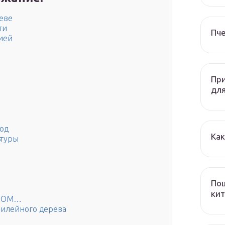
еве
ти
Пч
лией
При
дл
ход
Как
ьтуры
Пош
кит
АЛОМ…
лилейного дерева