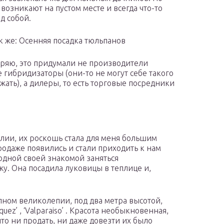
возникают на пустом месте и всегда что-то
д собой.
ак же: Осенняя посадка тюльпанов
оряю, это придумали не производители
е гибридизаторы (они-то не могут себе такого
жать), а дилеры, то есть торговые посредники
лии, их роскошь стала для меня большим
продаже появились и стали приходить к нам
одной своей знакомой заняться
. Она посадила луковицы в теплице и,
лном великолепии, под два метра высотой,
squez’ , ‘Valparaiso’ . Красота необыкновенная,
что ни продать, ни даже довезти их было