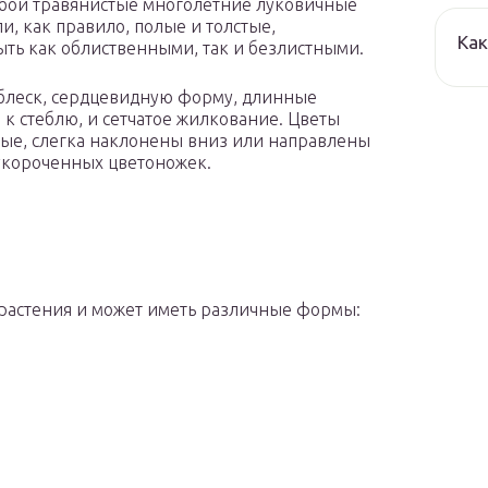
обой травянистые многолетние луковичные
и, как правило, полые и толстые,
Как
ыть как облиственными, так и безлистными.
 блеск, сердцевидную форму, длинные
к стеблю, и сетчатое жилкование. Цветы
атые, слегка наклонены вниз или направлены
 укороченных цветоножек.
 растения и может иметь различные формы: