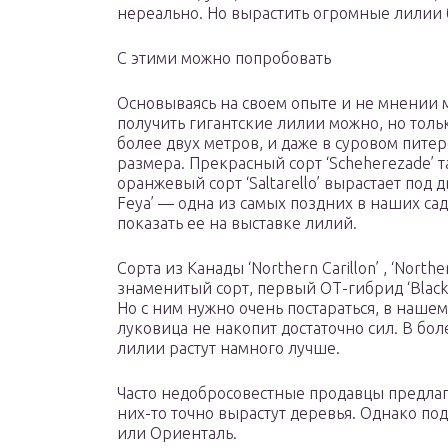
нереально. Но вырастить огромные лилии б
С этими можно попробовать
Основываясь на своем опыте и не мнении 
получить гигантские лилии можно, но тольк
более двух метров, и даже в суровом питер
размера. Прекрасный сорт ‘Scheherezade’ 
оранжевый сорт ‘Saltarello’ вырастает под 
Feya’ — одна из самых поздних в наших са
показать ее на выставке лилий.
Сорта из Канады ‘Northern Carillon’ , ‘North
знаменитый сорт, первый ОТ-гибрид ‘Black 
Но с ним нужно очень постараться, в нашем
луковица не накопит достаточно сил. В бо
лилии растут намного лучше.
Часто недобросовестные продавцы предлаг
них-то точно вырастут деревья. Однако п
или Ориенталь.