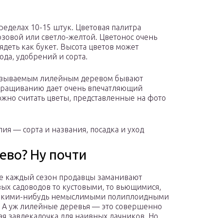
ределах 10-15 штук. Цветовая палитра
озовой или светло-желтой. Цветонос очень
деть как букет. Высота цветов может
хода, удобрений и сорта.
 называемым лилейным деревом бывают
ыращиванию дает очень впечатляющий
жно считать цветы, представленные на фото
ия — сорта и названия, посадка и уход
ево? Ну почти
не каждый сезон продавцы заманивают
ых садоводов то кустовыми, то вьющимися,
какими-нибудь немыслимыми полиплоидными
 А уж лилейные деревья — это совершенно
ая завлекалочка для наивных дачников. Но