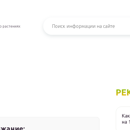
о растениях
РЕ
Как
на 
жание: