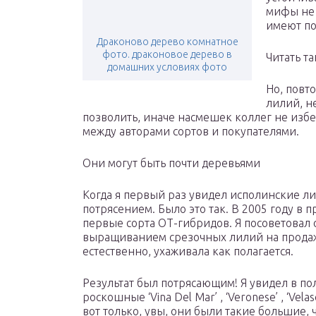
мифы не 
имеют по
Драконово дерево комнатное
фото. драконовое дерево в
Читать т
домашних условиях фото
Но, повт
лилий, н
позволить, иначе насмешек коллег не избе
между авторами сортов и покупателями.
Они могут быть почти деревьями
Когда я первый раз увидел исполинские ли
потрясением. Было это так. В 2005 году в 
первые сорта ОТ-гибридов. Я посоветовал 
выращиванием срезочных лилий на продажу
естественно, ухаживала как полагается.
Результат был потрясающим! Я увидел в по
роскошные ‘Vina Del Mar’ , ‘Veronese’ , ‘Vela
вот только, увы, они были такие большие, 