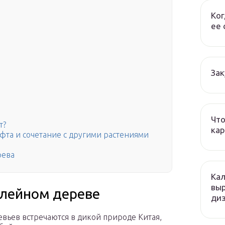
Ког
ее 
Зак
Что
т?
кар
та и сочетание с другими растениями
рева
Кал
вы
лейном дереве
ди
вьев встречаются в дикой природе Китая,