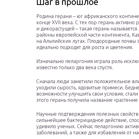
Шаг в прошлое
Родина герани – юг африканского контине
конце XVII века. С тех пор герань активно
и дикорастущей – такая герань называется
районы европейской части континента, Кав
на Альпийских лугах. Плодородные почвы э
идеально подходят для роста и цветения.
Изначально пеларгония играла роль исклю
известно только два века спустя.
Сначала люди заметили положительное вли
уходили сырость, ядовитые примеси. Бедн
возможности улучшить свои условия, стали
этого герань получила название «растение
Научные подтверждения полезных свойств 
сильнейшее бактерицидное действие, спос
удивило ученых. Сейчас пеларгонию акти
заболеваний, а также для избавления от н