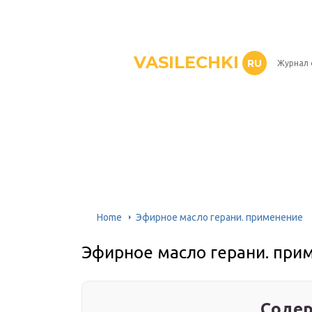
VASILECHKI
RU
Журнал 
Home
Эфирное масло герани. применение
Эфирное масло герани. при
Содер