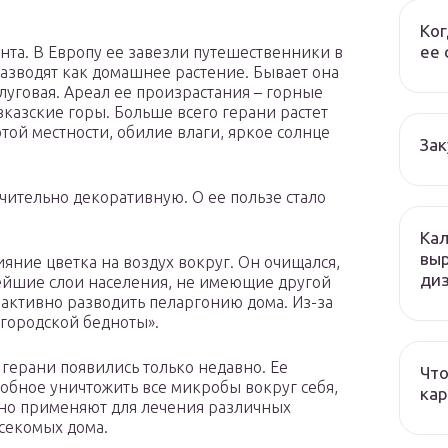
Ког
ее 
нта. В Европу ее завезли путешественники в
 разводят как домашнее растение. Бывает она
 луговая. Ареал ее произрастания – горные
казские горы. Больше всего герани растет
той местности, обилие влаги, яркое солнце
Зак
чительно декоративную. О ее пользе стало
Кал
вы
яние цветка на воздух вокруг. Он очищался,
ди
ейшие слои населения, не имеющие другой
 активно разводить пеларгонию дома. Из-за
 городской бедноты».
герани появились только недавно. Ее
Что
обное уничтожить все микробы вокруг себя,
кар
вно применяют для лечения различных
асекомых дома.