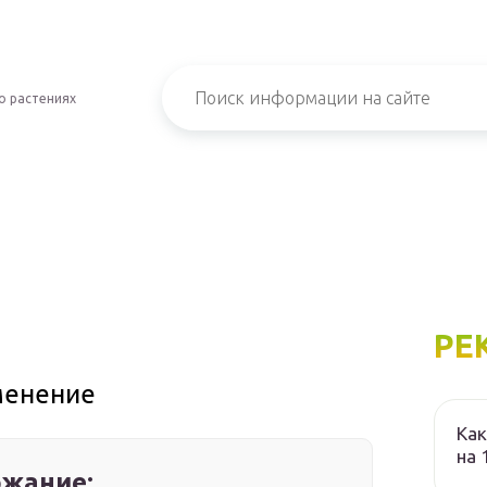
о растениях
РЕ
менение
Как
на 
жание: