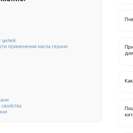
Пч
 целей.
сти применения масла герани
При
дл
Как
рани
 свойства
Пош
ани
кит