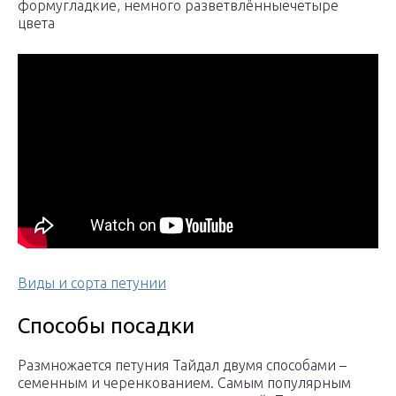
формугладкие, немного разветвлённыечетыре
цвета
Виды и сорта петунии
Способы посадки
Размножается петуния Тайдал двумя способами –
семенным и черенкованием. Самым популярным