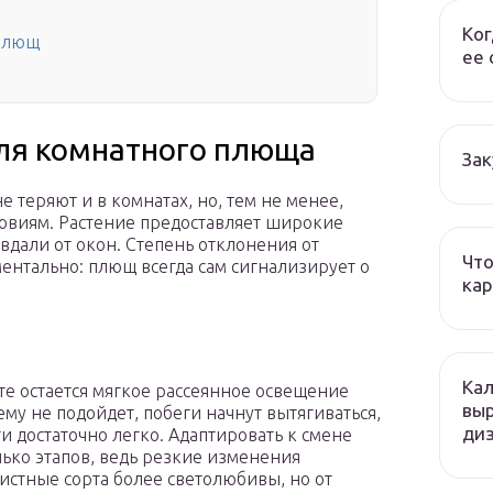
Ког
 плющ
ее 
ля комнатного плюща
Зак
теряют и в комнатах, но, тем не менее,
ловиям. Растение предоставляет широкие
дали от окон. Степень отклонения от
Что
ентально: плющ всегда сам сигнализирует о
кар
Кал
е остается мягкое рассеянное освещение
вы
му не подойдет, побеги начнут вытягиваться,
ди
ти достаточно легко. Адаптировать к смене
лько этапов, ведь резкие изменения
истные сорта более светолюбивы, но от