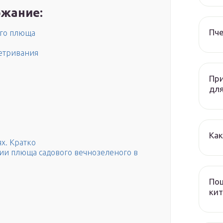
жание:
Пч
ого плюща
етривания
При
дл
Как
х. Кратко
и плюща садового вечнозеленого в
Пош
кит