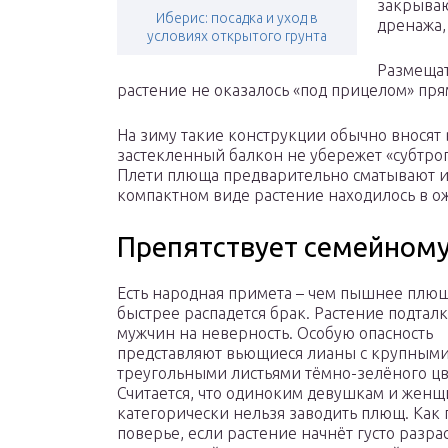
закрываю
Иберис: посадка и уход в
дренажа,
условиях открытого грунта
Размещат
растение не оказалось «под прицелом» пр
На зиму такие конструкции обычно вносят в
застекленный балкон не убережет «субтроп
Плети плюща предварительно сматывают и 
компактном виде растение находилось в о
Препятствует семейному
Есть народная примета – чем пышнее плющ
быстрее распадется брак. Растение подтал
мужчин на неверность. Особую опасность
представляют вьющиеся лианы с крупным
треугольными листьями тёмно-зелёного цв
Считается, что одиноким девушкам и жен
категорически нельзя заводить плющ. Как 
поверье, если растение начнёт густо разрас