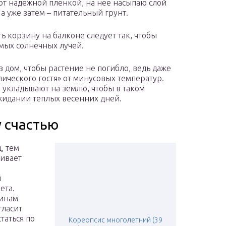
т надежной пленкой, на нее насыпаю слой
 а уже затем – питательный грунт.
ь корзину на балконе следует так, чтобы
ямых солнечных лучей.
 дом, чтобы растение не погибло, ведь даже
ического гостя» от минусовых температур.
укладывают на землю, чтобы в таком
жидании теплых весенних дней.
 счастью
, тем
кивает
и
ета.
щинам
гласит
таться по
Кореопсис многолетний (39