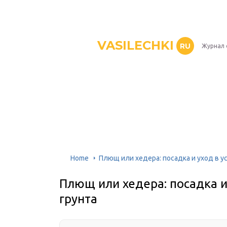
VASILECHKI
RU
Журнал 
Home
Плющ или хедера: посадка и уход в у
Плющ или хедера: посадка и
грунта