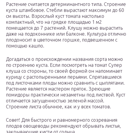
Растение считается детерминантного типа. Строение
куста штамбовое. Стебли вырастают максимум до 60
см высоты. Взрослый куст томата настолько
компактный, что на грядке площадью 1 м2
помещается до 7 растений. Клушу можно вырастить
даже на подоконнике или балконе. Культура отлично
плодоносит в цветочном горшке, подвешенном с
помощью кашпо.
Догадаться о происхождении названия сорта можно
по строению куста. Если посмотреть на томат Супер
клуша со стороны, то своей формой он напоминает
курицу с растопыренными перьями. Спрятавшиеся
под листочками плоды можно сравнить с цыплятами.
Растение является мастером пряток. Зреющие
помидоры практически незаметны под листвой. Куст
отличается загущенностью зеленой массой.
Строение листа обычное, как и у всех томатов.
Совет! Для быстрого и равномерного созревания
плодов овощеводы рекомендуют обрывать листья,
закрывающие кисти от солнца.