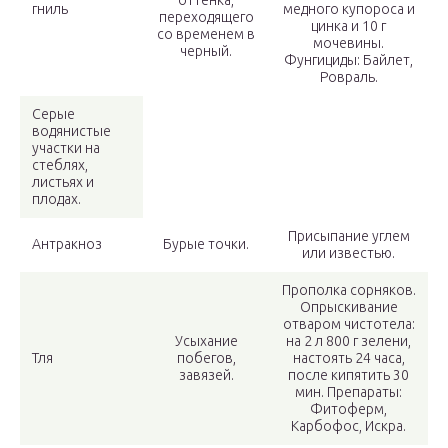
оттенка,
гниль
медного купороса и
переходящего
цинка и 10 г
со временем в
мочевины.
черный.
Фунгициды: Байлет,
Ровраль.
Серые
водянистые
участки на
стеблях,
листьях и
плодах.
Присыпание углем
Антракноз
Бурые точки.
или известью.
Прополка сорняков.
Опрыскивание
отваром чистотела:
Усыхание
на 2 л 800 г зелени,
Тля
побегов,
настоять 24 часа,
завязей.
после кипятить 30
мин. Препараты:
Фитоферм,
Карбофос, Искра.