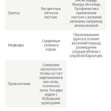
Инсектициды:
Фьюри, Инта-Вир.
Бесцветные
Профилактика
Трипсы
пятна на
применение
листьях.
настоек с резкими
запахами, например,
апельсиновой.
Перекапывание
грунта в осенне-
Съеденные
весенний период,
Медведка
семена и
размещение
корни.
огурцов вблизи с
клумбой бархатцев.
Снижение
кислотности
почвы за счет
заделывания в
нее золы,
Проволочник
толченого
мела. Посадки
рядом с
бобовыми
культурами.