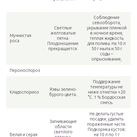
Соблюдение
севооборота,
Светлые
укрывание пленкой
желтоватые
в ночное время,
Мучнистая
пятна.
теплая жидкость
роса
Плодоношение
для полива. На 10 л
прекращается.
50 г мыла и 50 г
соды –
опрыскивание,
Пероноспороз
Поддержание
температуры не
Язвы зелено-
Кладоспориоз
ниже отметки +20
бурого цвета.
°C. 1 % Бордосская
смесь.
Не делать густые
посадки, удалить
Загнивающие
пораженные части.
области
Подкормка кустов:
светлого
Белая и серая
на 10 л по 1 г