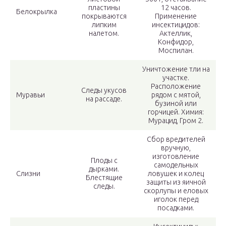
пластины
12 часов.
Белокрылка
покрываются
Применение
липким
инсектицидов:
налетом.
Актеллик,
Конфидор,
Моспилан.
Уничтожение тли на
участке.
Расположение
Следы укусов
Муравьи
рядом с мятой,
на рассаде.
бузиной или
горчицей. Химия:
Мурацид, Гром 2.
Сбор вредителей
вручную,
изготовление
Плоды с
самодельных
дырками.
Слизни
ловушек и колец
Блестящие
защиты из яичной
следы.
скорлупы и еловых
иголок перед
посадками.