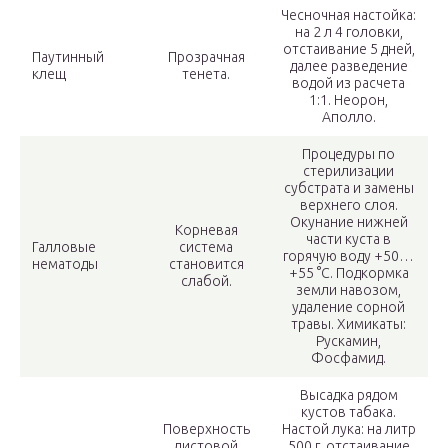
Чесночная настойка:
на 2 л 4 головки,
отстаивание 5 дней,
Паутинный
Прозрачная
далее разведение
клещ
тенета.
водой из расчета
1:1. Неорон,
Аполло.
Процедуры по
стерилизации
субстрата и замены
верхнего слоя.
Окунание нижней
Корневая
части куста в
Галловые
система
горячую воду +50…
нематоды
становится
+55 °C. Подкормка
слабой.
земли навозом,
удаление сорной
травы. Химикаты:
Рускамин,
Фосфамид.
Высадка рядом
кустов табака.
Поверхность
Настой лука: на литр
листовой
500 г, отстаивание