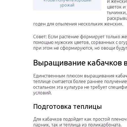
чтобы получить хороший
и женски
урожай
цветок и
тычинки,
раскрывш
годен для опыления нескольких женских.
Совет: Если растение формирует только ж
помощью мужских цветов, сорванных с огур
при этом не сформируются, но овощи буду
Выращивание кабачков в
Единственным плюсом выращивания кабач
теплице считается более раннее получение
остальном эта культура не требует специф
условий.
Подготовка теплицы
Для кабачков подойдет как простой плено
парник, так и теплица из поликарбоната.