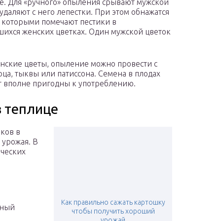
е. Для «ручного» опыления срывают мужской
 удаляют с него лепестки. При этом обнажатся
 которыми помечают пестики в
ихся женских цветках. Один мужской цветок
енские цветы, опыление можно провести с
ца, тыквы или патиссона. Семена в плодах
т вполне пригодны к употреблению.
 теплице
ков в
 урожая. В
ических
Как правильно сажать картошку
чный
чтобы получить хороший
урожай