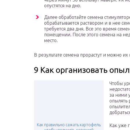
опустятся на дно.
Далее обработайте семена стимуляторо
обрабатывается раствором и в нее се
требуется два дня. Все это время сем
помещении. После этого семена на н
место.
В результате семена прорастут и можно их
9 Как организовать опы
Чтобы ур
недостато
за ними 
опылять 
опылител
добраться
Как правильно сажать картофель
Как уже 