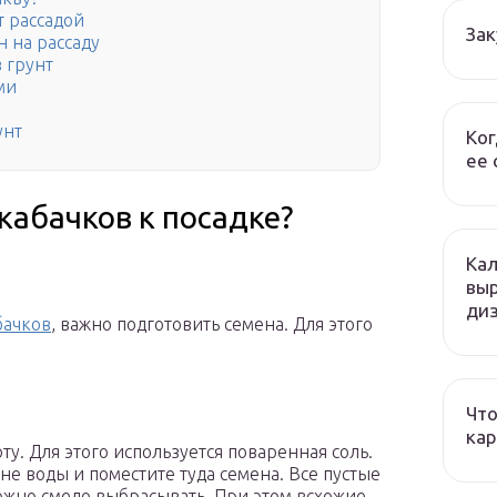
т рассадой
Зак
н на рассаду
 грунт
ми
унт
Ког
ее 
кабачков к посадке?
Кал
вы
ди
бачков
, важно подготовить семена. Для этого
Что
кар
у. Для этого используется поваренная соль.
не воды и поместите туда семена. Все пустые
можно смело выбрасывать. При этом всхожие