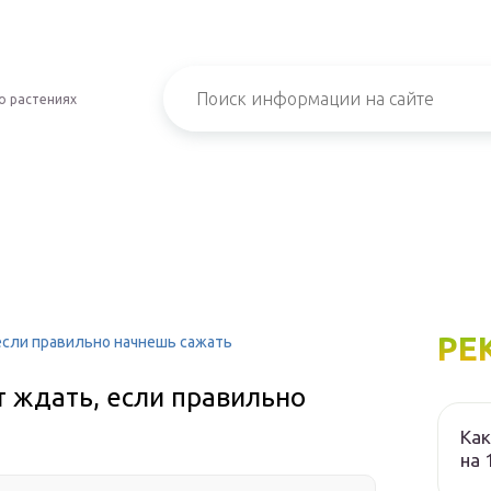
о растениях
РЕ
 если правильно начнешь сажать
т ждать, если правильно
Как
на 