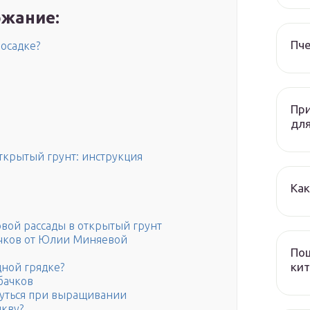
жание:
Пч
посадке?
При
дл
открытый грунт: инструкция
Как
овой рассады в открытый грунт
чков от Юлии Миняевой
Пош
кит
дной грядке?
бачков
уться при выращивании
ыкву?