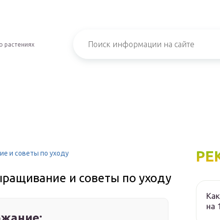
о растениях
РЕ
ие и советы по уходу
ыращивание и советы по уходу
Как
на 
жание: