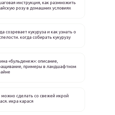
аговая инструкция, как размножить
айскую розу в домашних условиях
да созревает кукуруза и как узнать о
спелости. когда собирать кукурузу
ина «бульденеж»: описание,
ращивание, примеры в ландшафтном
зайне
 можно сделать со свежей икрой
ася. икра карася