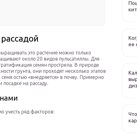
Пош
кит
я
 рассадой
Ког
ее 
 выращивать это растение можно только
ащивают около 20 видов пульсатиллы. Для
стратификация семян прострела. В природе
ности грунта, они проходят несколько этапов
Кал
семя остью «внедряется» в почву. Примерно
вы
 посадке на рассаду.
ди
енами
о учесть ряд факторов:
Что
кар