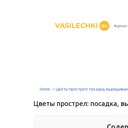
VASILECHKI
RU
Журнал 
Home
Цветы прострел: посадка, выращиван
Цветы прострел: посадка, в
Содер