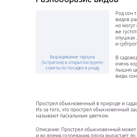
Род сон 
видов ра
но могут
же густот
опушках 
и субтро
Выращивание тархуна
В садово
(эстрагона) в открытом грунте:
очень хо
советы по посадке и уходу
пышно цв
виды сон
Прострел обыкновенный в природе и садах 
Из-за того, что прострел обыкновенный за
называют пасхальным цветком.
Описание: Прострел обыкновенный может бы
и во время созревания плода вырастает до 