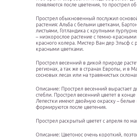
появляются после цветения, то прострел о
Прострел обыкновенный послужил основой
растения: Альба с белыми цветками, Барт
листьями, Готландика с крупными пурпурн
– низкорослое растение с темно-красными 
красного колера. Мистер Ван дер Эльсф с 
красными цветками.
Прострел весенний в дикой природе расте
регионах, а так же в странах Европы, и в 
сосновых лесах или на травянистых склонах
Описание: Прострел весенний вырастает до
стебли. Прострел весенний цветет в конц
Лепестки имеют двойную окраску – белые 
формируются после цветения.
Прострел раскрытый цветет с апреля по ма
Описание: Цветонос очень короткий, поэто