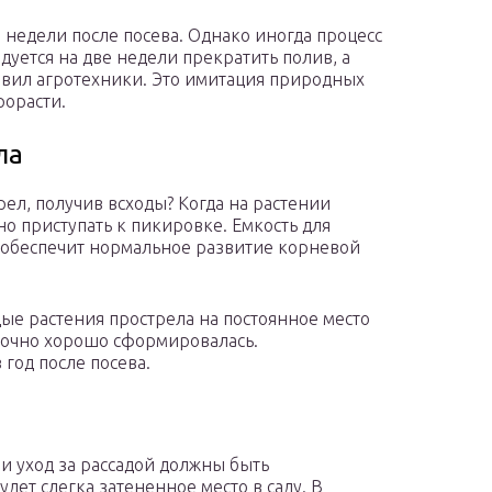
 недели после посева. Однако иногда процесс
дуется на две недели прекратить полив, а
авил агротехники. Это имитация природных
рорасти.
ла
рел, получив всходы? Когда на растении
но приступать к пикировке. Емкость для
о обеспечит нормальное развитие корневой
ые растения прострела на постоянное место
аточно хорошо сформировалась.
год после посева.
и уход за рассадой должны быть
ет слегка затененное место в саду. В