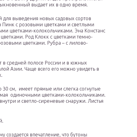
быкновенный выдает их в одно время.
 для выведения новых садовых сортов
он Пинк с розовыми цветками и светлыми
ыми цветками-колокольчиками. Эна Констанс
цветками. Род Клокк с цветками темно-
розовыми цветками. Рубра – с лилово-
т в средней полосе России и в южных
Малой Азии. Чаще всего его можно увидеть в
.
 30 см, имеет прямые или слегка согнутые
е мая одиночными цветками-колокольчиками.
внутри и светло-сиреневые снаружи. Листья
й.
му создается впечатление, что бутоны