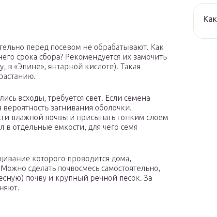
Как
тельно перед посевом не обрабатывают. Как
него срока сбора? Рекомендуется их замочить
у, в «Эпине», янтарной кислоте). Такая
орастанию.
лись всходы, требуется свет. Если семена
я вероятность загнивания оболочки.
сти влажной почвы и присыпать тонким слоем
л в отдельные емкости, для чего семя
щивание которого проводится дома,
 Можно сделать почвосмесь самостоятельно,
лесную) почву и крупный речной песок. За
няют.