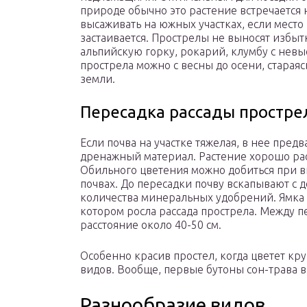
природе обычно это растение встречается 
высаживать на южных участках, если место
застаивается. Прострелы не выносят избытк
альпийскую горку, рокарий, клумбу с невы
прострела можно с весны до осени, старая
земли.
Пересадка рассады простре
Если почва на участке тяжелая, в нее пред
дренажный материал. Растение хорошо раст
Обильного цветения можно добиться при 
почвах. До пересадки почву вскапывают с 
количества минеральных удобрений. Ямка 
котором росла рассада прострела. Между
расстояние около 40-50 см.
Особенно красив простел, когда цветет кр
видов. Вообще, первые бутоны сон-трава в
Разнообразие видов