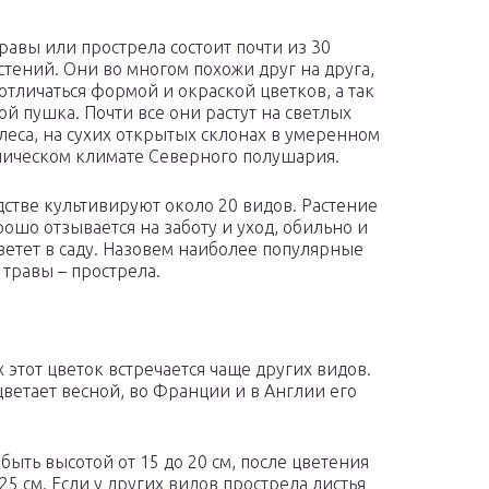
травы или прострела состоит почти из 30
стений. Они во многом похожи друг на друга,
 отличаться формой и окраской цветков, а так
ой пушка. Почти все они растут на светлых
леса, на сухих открытых склонах в умеренном
пическом климате Северного полушария.
дстве культивируют около 20 видов. Растение
рошо отзывается на заботу и уход, обильно и
етет в саду. Назовем наиболее популярные
 травы – прострела.
этот цветок встречается чаще других видов.
цветает весной, во Франции и в Англии его
ть высотой от 15 до 20 см, после цветения
25 см. Если у других видов прострела листья