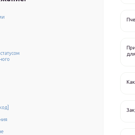
ми
Пч
При
статусом
дл
ного
Как
код]
Зак
ния
не