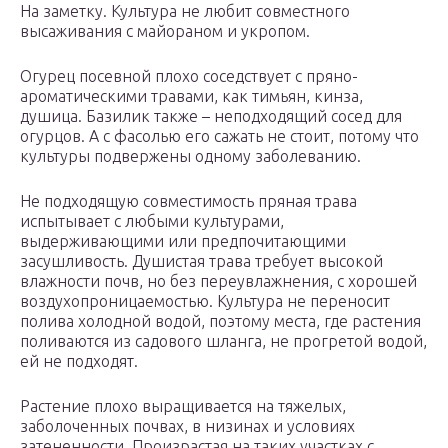
На заметку. Культура не любит совместного
высаживания с майораном и укропом.
Огурец посевной плохо соседствует с пряно-
ароматическими травами, как тимьян, кинза,
душица. Базилик также – неподходящий сосед для
огурцов. А с фасолью его сажать не стоит, потому что
культуры подвержены одному заболеванию.
Не подходящую совместимость пряная трава
испытывает с любыми культурами,
выдерживающими или предпочитающими
засушливость. Душистая трава требует высокой
влажности почв, но без переувлажнения, с хорошей
воздухопроницаемостью. Культура не переносит
полива холодной водой, поэтому места, где растения
поливаются из садового шланга, не прогретой водой,
ей не подходят.
Растение плохо выращивается на тяжелых,
заболоченных почвах, в низинах и условиях
затененности. Произрастая на таких участках с