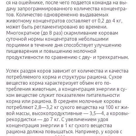
ся на ошейнике, после чего подается команда на вы­
дачу запрограммированного количества концентра­
тов. Количество одновременно выдаваемых
животно­му концентратов составляет от 0,2 до 4 кг,
может быть регламентировано во времени.
Многократное (до 8 раз) скармливание коровам
суточной нормы кон­центратов небольшими
порциями в течение дня спо­собствует улучшению
пищеварения и повышению мо­лочной
продуктивности по сравнению с дву- и трех­кратным.
Успех раздоя коров зависит от количества и ка­чества
потребляемого корма и структуры рациона. Сухое
вещество корма характеризует объем его по­
требления животным, а концентрация энергии в су­
хом веществе служит показателем питательности
корма или рациона. В среднем молочные коровы
потребляют 2,8—3,2 кг сухого вещества на 100 кг жи­
вой массы, высокопродуктивные — 3,5—4, а коровы-
рекордистки — до 7 кг. С увеличением удоя
концент­рация энергии в 1 кг сухого вещества
рациона долж­на повышаться. Например, у коров с