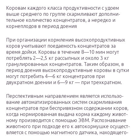
Коровам каждого класса продуктивности с удо­ем
выше среднего по группе скармливают дополни­
тельное количество концентратов, а нередко и
корне­плодов в период доения
При организации кормления высокопродуктивных
коров учитывают поедаемость концентратов за
время дойки. Коровы в течение 8—10 мин могут
потреблять 2—2,5 кг рассыпных и около 3 кг
гранулированных концентратов. Таким образом, в
период доения вы­сокопродуктивные коровы в сутки
могут потребить 4—6 кг концентратов при
двукратном доении и 6—9 кг — при трехкратном.
Перспективным направлением является использо­
вание автоматизированных систем скармливания
кон­центратов при беспривязном содержании коров,
ко­гда нормированная выдача корма каждому живот­
ному производится с помощью ЭВМ. Распознавание
животного при подходе его к автокормушке осущест­
вляется с помощью магнитного датчика, находящего­