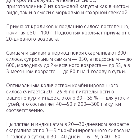
Для кроликов лучшим является силос,
приготовленный из кормовой капусты как в чистом
виде, так и в смеси с морковью и сахарной свеклой.
Приучают кроликов к поеданию силоса постепенно,
начиная с 50—100 г. Подсосных крольчат приучают с
20-дневного возраста.
Самцам и самкам в период покоя скармливают 300 г
силоса, сукрольным самкам — 350, а подсосным — до
600, молодняку до 2-месячного возраста — до 55, а в
3-месячном возрасте — до 80 г на 1 голову в сутки.
Оптимальным количеством комбинированного
силоса считается 20—25 % по питательности в
рационе кур и индеек, около 30—35 % — для уток и
гусей, что составляет 40—50 и 200—300 г в сутки
соответственно.
Цыплятам и индюшатам в 20—30-дневном возрасте
скармливают по 3—5 г комбинированного силоса на
1 голову в сутки, в 30—40 дней — 6—9, в 40—60