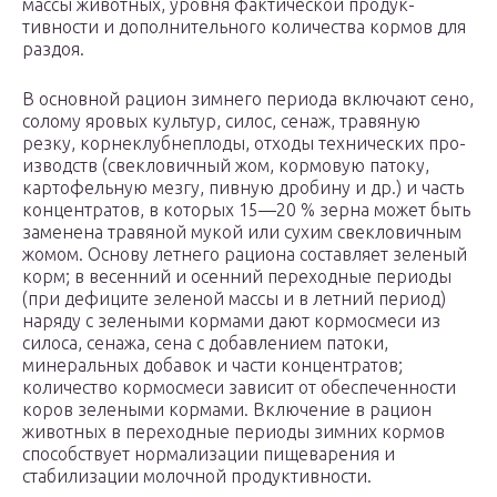
массы животных, уровня фактической продук­
тивности и дополнительного количества кормов для
раздоя.
В основной рацион зимнего периода включают сено,
солому яровых культур, силос, сенаж, травяную
резку, корнеклубнеплоды, отходы технических про­
изводств (свекловичный жом, кормовую патоку,
картофельную мезгу, пивную дробину и др.) и часть
кон­центратов, в которых 15—20 % зерна может быть
заменена травяной мукой или сухим свекловичным
жомом. Основу летнего рациона составляет зеленый
корм; в весенний и осенний переходные периоды
(при дефиците зеленой массы и в летний период)
наряду с зелеными кормами дают кормосмеси из
силоса, сена­жа, сена с добавлением патоки,
минеральных доба­вок и части концентратов;
количество кормосмеси зависит от обеспеченности
коров зелеными кормами. Включение в рацион
животных в переходные перио­ды зимних кормов
способствует нормализации пище­варения и
стабилизации молочной продуктивности.