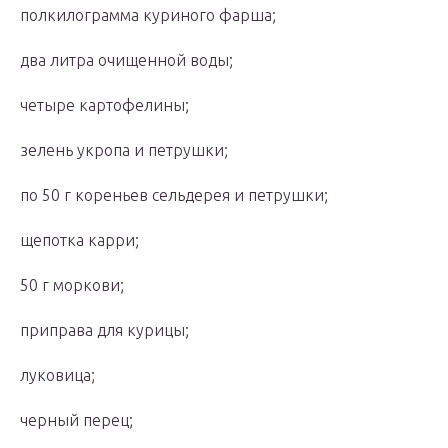
полкилограмма куриного фарша;
два литра очищенной воды;
четыре картофелины;
зелень укропа и петрушки;
по 50 г кореньев сельдерея и петрушки;
щепотка карри;
50 г моркови;
приправа для курицы;
луковица;
черный перец;