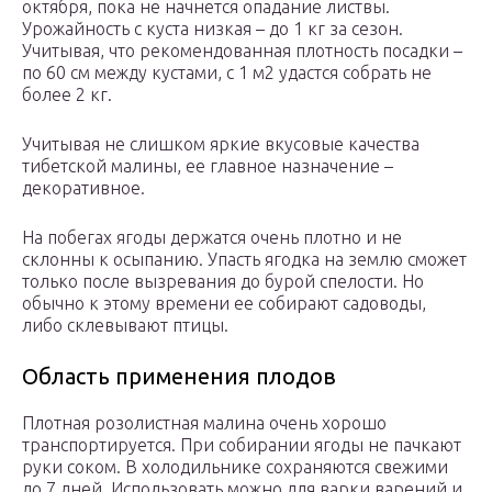
октября, пока не начнется опадание листвы.
Урожайность с куста низкая – до 1 кг за сезон.
Учитывая, что рекомендованная плотность посадки –
по 60 см между кустами, с 1 м2 удастся собрать не
более 2 кг.
Учитывая не слишком яркие вкусовые качества
тибетской малины, ее главное назначение –
декоративное.
На побегах ягоды держатся очень плотно и не
склонны к осыпанию. Упасть ягодка на землю сможет
только после вызревания до бурой спелости. Но
обычно к этому времени ее собирают садоводы,
либо склевывают птицы.
Область применения плодов
Плотная розолистная малина очень хорошо
транспортируется. При собирании ягоды не пачкают
руки соком. В холодильнике сохраняются свежими
до 7 дней. Использовать можно для варки варений и