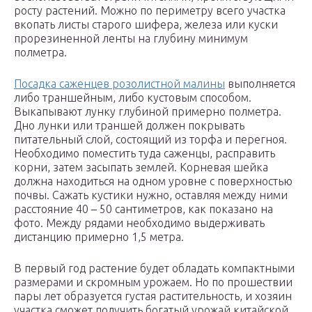
росту растений. Можно по периметру всего участка
вкопать листы старого шифера, железа или куски
прорезиненной ленты на глубину минимум
полметра.
Посадка саженцев розолистной малины
выполняется
либо траншейным, либо кустовым способом.
Выкапывают лунку глубиной примерно полметра.
Дно лунки или траншей должен покрывать
питательный слой, состоящий из торфа и перегноя.
Необходимо поместить туда саженцы, расправить
корни, затем засыпать землей. Корневая шейка
должна находиться на одном уровне с поверхностью
почвы. Сажать кустики нужно, оставляя между ними
расстояние 40 – 50 сантиметров, как показано на
фото. Между рядами необходимо выдерживать
дистанцию примерно 1,5 метра.
В первый год растение будет обладать компактными
размерами и скромным урожаем. Но по прошествии
пары лет образуется густая растительность, и хозяин
участка сможет получить богатый урожай китайской