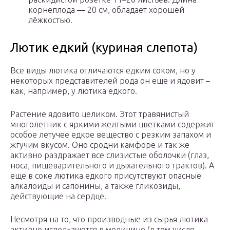
корнеплода — 20 см, обладает хорошей
лёжкостью.
Лютик едкий (куриная слепота)
Все виды лютика отличаются едким соком, но у
некоторых представителей рода он еще и ядовит –
как, например, у лютика едкого.
Растение ядовито целиком. Этот травянистый
многолетник с яркими желтыми цветками содержит
особое летучее едкое вещество с резким запахом и
жгучим вкусом. Оно сродни камфоре и так же
активно раздражает все слизистые оболочки (глаз,
носа, пищеварительного и дыхательного трактов). А
еще в соке лютика едкого присутствуют опасные
алкалоиды и сапонины, а также гликозиды,
действующие на сердце.
Несмотря на то, что производные из сырья лютика
активно используются в медицине (в том числе