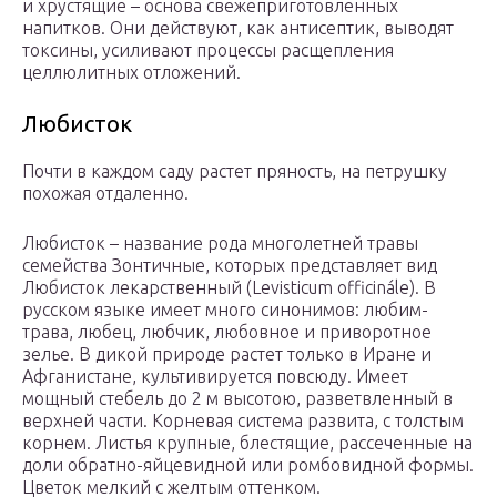
и хрустящие – основа свежеприготовленных
напитков. Они действуют, как антисептик, выводят
токсины, усиливают процессы расщепления
целлюлитных отложений.
Любисток
Почти в каждом саду растет пряность, на петрушку
похожая отдаленно.
Любисток – название рода многолетней травы
семейства Зонтичные, которых представляет вид
Любисток лекарственный (Levisticum officinále). В
русском языке имеет много синонимов: любим-
трава, любец, любчик, любовное и приворотное
зелье. В дикой природе растет только в Иране и
Афганистане, культивируется повсюду. Имеет
мощный стебель до 2 м высотою, разветвленный в
верхней части. Корневая система развита, с толстым
корнем. Листья крупные, блестящие, рассеченные на
доли обратно-яйцевидной или ромбовидной формы.
Цветок мелкий с желтым оттенком.