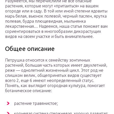
Разумеется, мы перечислили не все опасные
растения, которые могут «притаиться» на вашем
огороде или в саду. В той или иной степени ядовиты
марь белая, вьюнок полевой, черный паслен, ярутка
полевая, будра плющевидная, мыльнянка
лекарственная… Надеемся, наша статья поможет вам
сориентироваться в многообразии дикорастущих
видов на своем участке и быть внимательнее.
Общее описание
Петрушка относится к семейству зонтичных
растений, большая часть которых имеет двухлетний,
реже — однолетний жизненный цикл. Этот род не
слишком велик, общепринятых видов существует
всего 2, еще 6 имеют неопределенный статус.
Понять, как выглядит огородная культура, помогает
ботаническое описание:
растение травянистое;
корневая система стержневая, хорошо развитая;