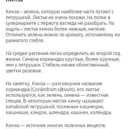
Кинза – зелень, которую наиболее часто путают с
петрушкой. Листья их очень похожи. На полке в
супермаркете с первого взгляда не разобрать. На
ощупь – листья кинзы более нежные, мелкие.
Отличить зелень можно по аромату, источаемому из
размятого стебля.
На грядке растения легко определить во второй год
жизни. Семена кориандра круглые, более крупные,
чем у петрушки. Стебель менее облиственный,
цветки розовые.
На заметку. Кинза — разговорное название
кориандра (Coriándrum sátivum). его листья
используются, как зелень, семена — известная
специя. В некоторых местах кинзу называют
китайской петрушкой, посевным кишнецом,
кишниши, киндзи, шлендра, кашнич, коляндра.
Кинза — источник многих полезных веществ,