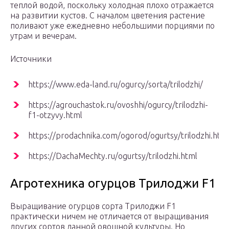
теплой водой, поскольку холодная плохо отражается
на развитии кустов. С началом цветения растение
поливают уже ежедневно небольшими порциями по
утрам и вечерам.
Источники
https://www.eda-land.ru/ogurcy/sorta/trilodzhi/
https://agrouchastok.ru/ovoshhi/ogurcy/trilodzhi-
f1-otzyvy.html
https://prodachnika.com/ogorod/ogurtsy/trilodzhi.htm
https://DachaMechty.ru/ogurtsy/trilodzhi.html
Агротехника огурцов Трилоджи F1
Выращивание огурцов сорта Трилоджи F1
практически ничем не отличается от выращивания
других сортов данной овощной культуры. Но