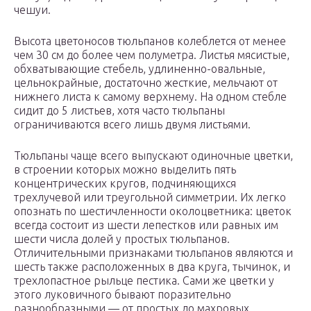
чешуи.
Высота цветоносов тюльпанов колеблется от менее
чем 30 см до более чем полуметра. Листья мясистые,
обхватывающие стебель, удлиненно-овальные,
цельнокрайные, достаточно жесткие, мельчают от
нижнего листа к самому верхнему. На одном стебле
сидит до 5 листьев, хотя часто тюльпаны
ограничиваются всего лишь двумя листьями.
Тюльпаны чаще всего выпускают одиночные цветки,
в строении которых можно выделить пять
концентрических кругов, подчиняющихся
трехлучевой или треугольной симметрии. Их легко
опознать по шестичленности околоцветника: цветок
всегда состоит из шести лепестков или равных им
шести числа долей у простых тюльпанов.
Отличительными признаками тюльпанов являются и
шесть также расположенных в два круга, тычинок, и
трехлопастное рыльце пестика. Сами же цветки у
этого луковичного бывают поразительно
разнообразными — от простых до махровых,