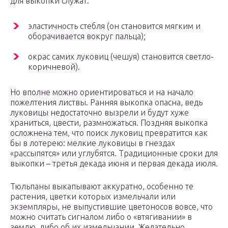
для выкопки служат:
эластичность стебля (он становится мягким и
оборачивается вокруг пальца);
окрас самих луковиц (чешуя) становится светло-
коричневой).
Но вполне можно ориентироваться и на начало
пожелтения листвы. Ранняя выкопка опасна, ведь
луковицы недостаточно вызрели и будут хуже
храниться, цвести, размножаться. Поздняя выкопка
осложнена тем, что поиск луковиц превратится как
бы в лотерею: мелкие луковицы в гнездах
«рассыпятся» или углубятся. Традиционные сроки для
выкопки – третья декада июня и первая декада июля.
Тюльпаны выкапывают аккуратно, особенно те
растения, цветки которых измельчали или
экземпляры, не выпустившие цветоносов вовсе, что
можно считать сигналом либо о «втягивании» в
землю, либо об их измельчании. Желательно