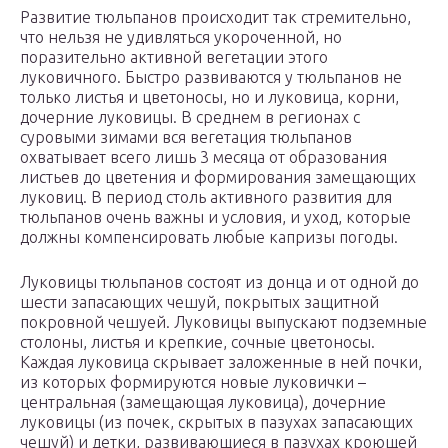
Развитие тюльпанов происходит так стремительно,
что нельзя не удивляться укороченной, но
поразительно активной вегетации этого
луковичного. Быстро развиваются у тюльпанов не
только листья и цветоносы, но и луковица, корни,
дочерние луковицы. В среднем в регионах с
суровыми зимами вся вегетация тюльпанов
охватывает всего лишь 3 месяца от образования
листьев до цветения и формирования замещающих
луковиц. В период столь активного развития для
тюльпанов очень важны и условия, и уход, которые
должны компенсировать любые капризы погоды.
Луковицы тюльпанов состоят из донца и от одной до
шести запасающих чешуй, покрытых защитной
покровной чешуей. Луковицы выпускают подземные
столоны, листья и крепкие, сочные цветоносы.
Каждая луковица скрывает заложенные в ней почки,
из которых формируются новые луковички –
центральная (замещающая луковица), дочерние
луковицы (из почек, скрытых в пазухах запасающих
чешуй) и детки, развивающиеся в пазухах кроющей