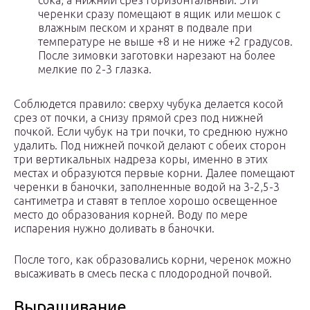
сока, а нижний срез горизонтальный. Эти
черенки сразу помещают в ящик или мешок с
влажным песком и хранят в подвале при
температуре не выше +8 и не ниже +2 градусов.
После зимовки заготовки нарезают на более
мелкие по 2-3 глазка.
Соблюдется правило: сверху чубука делается косой
срез от почки, а снизу прямой срез под нижней
почкой. Если чубук на три почки, то среднюю нужно
удалить. Под нижней почкой делают с обеих сторон
три вертикальных надреза коры, именно в этих
местах и образуются первые корни. Далее помещают
черенки в баночки, заполненные водой на 3-2,5-3
сантиметра и ставят в теплое хорошо освещенное
место до образования корней. Воду по мере
испарения нужно доливать в баночки.
После того, как образовались корни, черенок можно
высаживать в смесь песка с плодородной почвой.
Выращивание