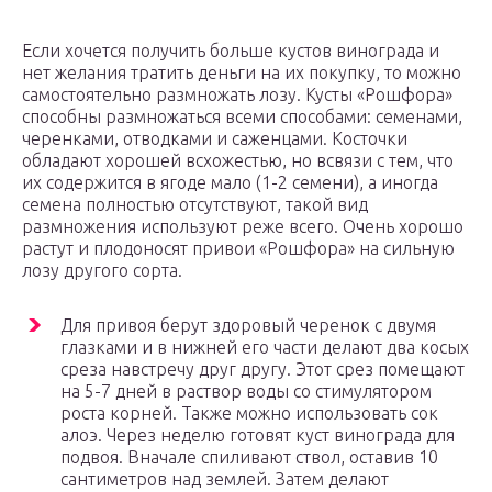
Если хочется получить больше кустов винограда и
нет желания тратить деньги на их покупку, то можно
самостоятельно размножать лозу. Кусты «Рошфора»
способны размножаться всеми способами: семенами,
черенками, отводками и саженцами. Косточки
обладают хорошей всхожестью, но всвязи с тем, что
их содержится в ягоде мало (1-2 семени), а иногда
семена полностью отсутствуют, такой вид
размножения используют реже всего. Очень хорошо
растут и плодоносят привои «Рошфора» на сильную
лозу другого сорта.
Для привоя берут здоровый черенок с двумя
глазками и в нижней его части делают два косых
среза навстречу друг другу. Этот срез помещают
на 5-7 дней в раствор воды со стимулятором
роста корней. Также можно использовать сок
алоэ. Через неделю готовят куст винограда для
подвоя. Вначале спиливают ствол, оставив 10
сантиметров над землей. Затем делают