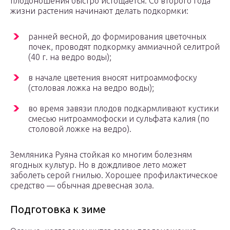
плодоношения быстро истощается. Со второго года
жизни растения начинают делать подкормки:
ранней весной, до формирования цветочных
почек, проводят подкормку аммиачной селитрой
(40 г. на ведро воды);
в начале цветения вносят нитроаммофоску
(столовая ложка на ведро воды);
во время завязи плодов подкармливают кустики
смесью нитроаммофоски и сульфата калия (по
столовой ложке на ведро).
Земляника Руяна стойкая ко многим болезням
ягодных культур. Но в дождливое лето может
заболеть серой гнилью. Хорошее профилактическое
средство — обычная древесная зола.
Подготовка к зиме