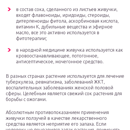
в состав сока, сделанного из листьев живучки,
входят флавоноиды, иридоиды, стероиды,
дитерпеноиды фитола, аскорбиновая кислота,
витамин К, дубильные вещества и эфирное
масло, все это активно используется в
фитотерапии;
в народной медицине живучка используется как
кровоостанавливающее, потогонное,
антисептическое, мочегонное средство.
В разных странах растение используется для лечение
туберкулеза, ревматизма, заболеваний ЖКТ,
воспалительных заболеваниях женской половой
сферы. Целебным является свежий сок растения для
борьбы с ожогами.
Абсолютным противопоказанием применения
живучки ползучей в качестве лекарственного
средства является неприятие его запаха. Если
человеку не понравился запах растения, применять