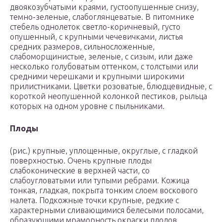
двоякозубчатыми краями, густоопушенные снизу,
темно-зеленые, слабоглянцеватые. В питомнике
стебель однолеток светло-коричневый, густо
опушенный, с крупными чечевичками, листья
средних размеров, сильносложенные,
слабоморщинистые, зеленые, с сизым, или даже
несколько голубоватым оттенком, с толстыми или
средними черешками и крупными широкими
прилистниками. Цветки розоватые, блюдцевидные, с
короткой неопушенной колонкой пестиков, рыльца
которых на одном уровне с пыльниками.
Плоды
(рис.) крупные, уплощенные, округлые, с гладкой
поверхностью. Очень крупные плоды
слабоконические в верхней части, со
слабоугловатыми или тупыми ребрами. Кожица
тонкая, гладкая, покрыта тонким слоем воскового
налета. Подкожные точки крупные, редкие с
характерными сливающимися белесыми полосами,
образующими мраморность окраски плодов.