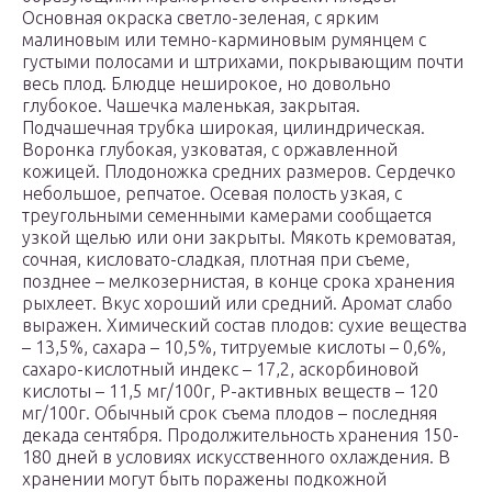
Основная окраска светло-зеленая, с ярким
малиновым или темно-карминовым румянцем с
густыми полосами и штрихами, покрывающим почти
весь плод. Блюдце неширокое, но довольно
глубокое. Чашечка маленькая, закрытая.
Подчашечная трубка широкая, цилиндрическая.
Воронка глубокая, узковатая, с оржавленной
кожицей. Плодоножка средних размеров. Сердечко
небольшое, репчатое. Осевая полость узкая, с
треугольными семенными камерами сообщается
узкой щелью или они закрыты. Мякоть кремоватая,
сочная, кисловато-сладкая, плотная при съеме,
позднее – мелкозернистая, в конце срока хранения
рыхлеет. Вкус хороший или средний. Аромат слабо
выражен. Химический состав плодов: сухие вещества
– 13,5%, сахара – 10,5%, титруемые кислоты – 0,6%,
сахаро-кислотный индекс – 17,2, аскорбиновой
кислоты – 11,5 мг/100г, Р-активных веществ – 120
мг/100г. Обычный срок съема плодов – последняя
декада сентября. Продолжительность хранения 150-
180 дней в условиях искусственного охлаждения. В
хранении могут быть поражены подкожной