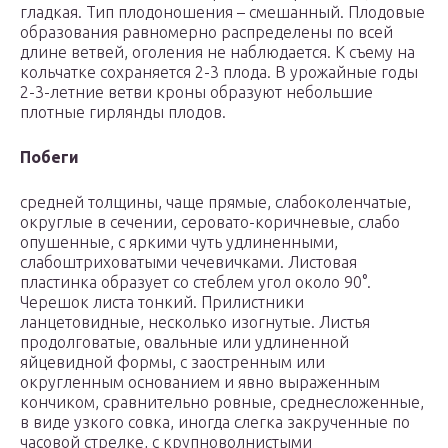
гладкая. Тип плодоношения – смешанный. Плодовые
образования равномерно распределены по всей
длине ветвей, оголения не наблюдается. К съему на
кольчатке сохраняется 2-3 плода. В урожайные годы
2-3-летние ветви кроны образуют небольшие
плотные гирлянды плодов.
Побеги
средней толщины, чаще прямые, слабоколенчатые,
округлые в сечении, серовато-коричневые, слабо
опушенные, с яркими чуть удлиненными,
слабоштриховатыми чечевичками. Листовая
пластинка образует со стеблем угол около 90°.
Черешок листа тонкий. Прилистники
ланцетовидные, несколько изогнутые. Листья
продолговатые, овальные или удлиненной
яйцевидной формы, с заостренным или
округленным основанием и явно выраженным
кончиком, сравнительно ровные, среднесложенные,
в виде узкого совка, иногда слегка закрученные по
часовой стрелке, с крупноволнистыми