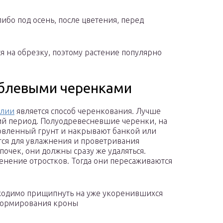
ибо под осень, после цветения, перед
ся на обрезку, поэтому растение популярно
еблевыми черенками
алии
является способ черенкования. Лучше
ий период. Полуодревесневшие черенки, на
товленный грунт и накрывают банкой или
ся для увлажнения и проветривания
очек, они должны сразу же удаляться.
енение отростков. Тогда они пересаживаются
бходимо прищипнуть на уже укоренившихся
 формирования кроны