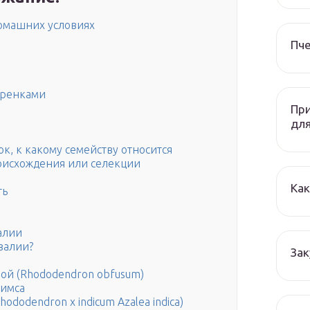
домашних условиях
Пч
еренками
При
дл
ок, к какому семейству относится
роисхождения или селекции
Как
ть
алии
залии?
Зак
ой (Rhododendron obfusum)
Симса
ododendron x indicum Azalea indica)