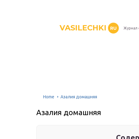
VASILECHKI
RU
Журнал 
Home
Азалия домашняя
Азалия домашняя
Содер