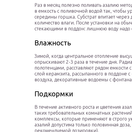
Раз в месяц полезно поливать азалию мето
в емкость с поливочной водой так, чтобы у
середины горшка. Субстрат впитает через
количество влаги. После установки на обы
стекающими в поддон: лишнюю воду надо 
Влажность
Зимой, когда центральное отопление высу
опрыскивают 2-3 раза в течение дня. Рад
полотенцами, расставляют рядом емкости с
слой керамзита, рассыпанного в поддоне 
воздуха, декоративные водоемы с фонтана
Подкормки
В течение активного роста и цветения аза
таких требовательных комнатных растени
комплексы, которые применяют в строго у
азалий допустима только половинная доза, 
рекомендуемой дозировки).