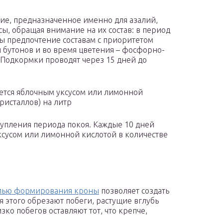
ие, предназначенное именно для азалий,
, обращая внимание на их состав: в период
ы предпочтение составам с приоритетом
бутонов и во время цветения – фосфорно-
Подкормки проводят через 15 дней до
ется яблочным уксусом или лимонной
ристаллов) на литр
тупления периода покоя. Каждые 10 дней
ксусом или лимонной кислотой в количестве
елью формирования кроны
позволяет создать
я этого обрезают побеги, растущие вглубь
ко побегов оставляют тот, что крепче,