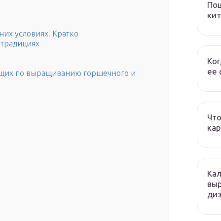
Пош
кит
их условиях. Кратко
 традициях
Ког
ее 
ющих по выращиванию горшечного и
Что
кар
Кал
вы
ди