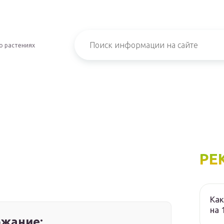
о растениях
РЕ
Как
на 
жание: