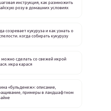
аговая инструкция, как размножить
айскую розу в домашних условиях
да созревает кукуруза и как узнать о
спелости. когда собирать кукурузу
 можно сделать со свежей икрой
ася. икра карася
ина «бульденеж»: описание,
ращивание, примеры в ландшафтном
зайне