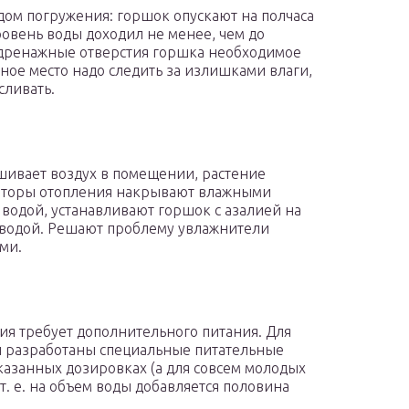
дом погружения: горшок опускают на полчаса
ровень воды доходил не менее, чем до
 дренажные отверстия горшка необходимое
чное место надо следить за излишками влаги,
сливать.
шивает воздух в помещении, растение
иаторы отопления накрывают влажными
 водой, устанавливают горшок с азалией на
с водой. Решают проблему увлажнители
ми.
лия требует дополнительного питания. Для
й разработаны специальные питательные
казанных дозировках (а для совсем молодых
т. е. на объем воды добавляется половина