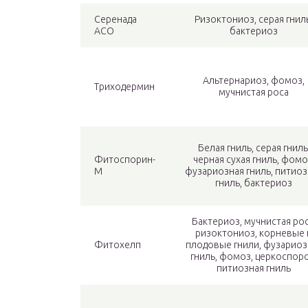
Серенада
Ризоктониоз, серая гнил
АСО
бактериоз
Альтернариоз, фомоз,
Триходермин
мучнистая роса
Белая гниль, серая гниль
Фитоспорин-
черная сухая гниль, фомо
М
фузариозная гниль, питиоз
гниль, бактериоз
Бактериоз, мучнистая рос
ризоктониоз, корневые 
Фитохелп
плодовые гнили, фузариоз
гниль, фомоз, церкоспоро
питиозная гниль