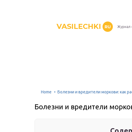
VASILECHKI
RU
Журнал 
Home
Болезни и вредители моркови: как ра
Болезни и вредители морков
Содер