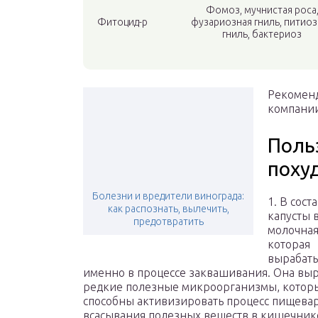
Фомоз, мучнистая роса
Фитоцид-р
фузариозная гниль, питиоз
гниль, бактериоз
Рекомен
компании 
Поль
поху
Болезни и вредители винограда:
1. В сост
как распознать, вылечить,
капусты 
предотвратить
молочная
которая
вырабаты
именно в процессе заквашивания. Она вы
редкие полезные микроорганизмы, котор
способны активизировать процесс пищева
всасывания полезных веществ в кишечнике