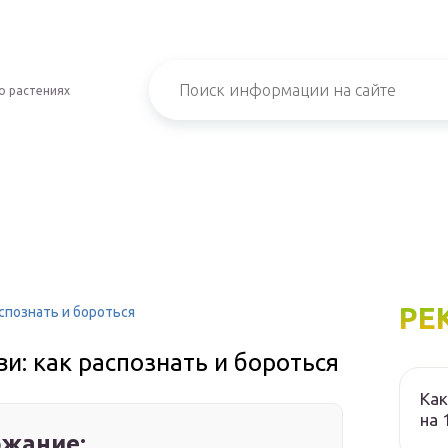
о растениях
РЕ
спознать и бороться
и: как распознать и бороться
Как
на 
жание: