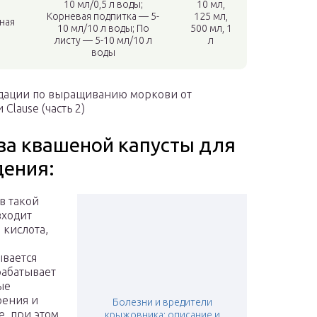
10 мл/0,5 л воды;
10 мл,
,
Корневая подпитка — 5-
125 мл,
ная
10 мл/10 л воды; По
500 мл, 1
листу — 5-10 мл/10 л
л
воды
дации по выращиванию моркови от
Clause (часть 2)
за квашеной капусты для
дения:
ав такой
входит
 кислота,
вается
рабатывает
ые
рения и
Болезни и вредители
, при этом
крыжовника: описание и