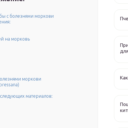
бы с болезнями моркови
Пч
ения:
й на морковь
При
дл
Как
болезнями моркови
pressana)
м следующих материалов:
Пош
кит