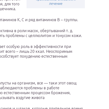
, для того
лечение
ишечника.
таминов К, С и ряд витаминов В – группы.
ктивна в роли масок, обертываний т. д.
ить проблемы с целлюлитом и тонусом кожи.
рает особую роль в эффективности при
ит всего – лишь 20 ккал. Неоспоримым
пособствует похудению естественным
пусты на организм, все — таки этот овощ
 наблюдаются проблемы в работе
но естественным процессом брожения,
вызывать вздутие живота
ксинов и шлаков, которые длительное время