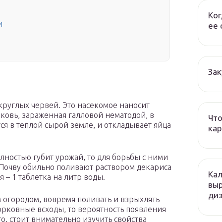
Ког
и
ее 
Зак
круглых червей. Это насекомое наносит
овь, зараженная галловой нематодой, в
Что
ся в теплой сырой земле, и откладывает яйца
кар
ностью губит урожай, то для борьбы с ними
Почву обильно поливают раствором декариса
Кал
 – 1 таблетка на литр воды.
вы
ди
 огородом, вовремя поливать и взрыхлять
орковные всходы, то вероятность появления
о, стоит внимательно изучить свойства