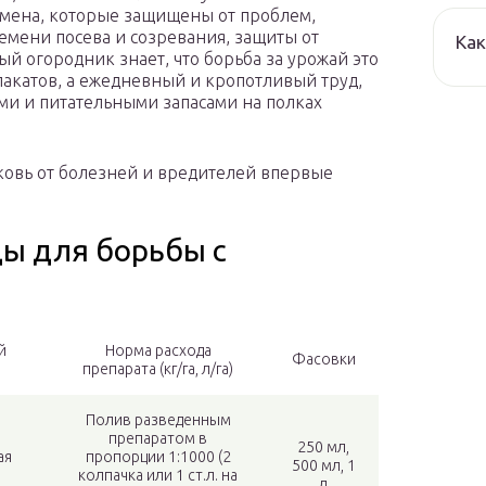
емена, которые защищены от проблем,
емени посева и созревания, защиты от
Как
й огородник знает, что борьба за урожай это
лакатов, а ежедневный и кропотливый труд,
и и питательными запасами на полках
ковь от болезней и вредителей впервые
ы для борьбы с
й
Норма расхода
Фасовки
препарата (кг/га, л/га)
Полив разведенным
препаратом в
250 мл,
ая
пропорции 1:1000 (2
500 мл, 1
колпачка или 1 ст.л. на
л