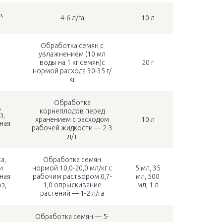
ь,
4-6 л/га
10 л
Обработка семян с
увлажнением (10 мл
воды на 1 кг семян)с
20 г
нормой расхода 30-35 г/
кг
Обработка
,
корнеплодов перед
з,
хранением с расходом
10 л
ная
рабочей жидкости — 2-3
л/т
а,
Обработка семян
и
нормой 10,0-20,0 мл/кг с
5 мл, 35
ная
рабочим раствором 0,7-
мл, 500
з,
1,0 опрыскивание
мл, 1 л
растений — 1-2 л/га
Обработка семян — 5-