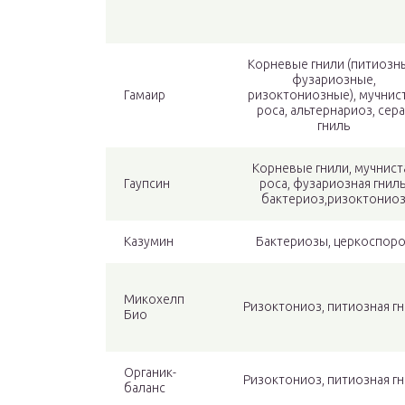
Корневые гнили (питиозн
фузариозные,
Гамаир
ризоктониозные), мучнис
роса, альтернариоз, сера
гниль
Корневые гнили, мучнист
Гаупсин
роса, фузариозная гниль
бактериоз,ризоктонио
Казумин
Бактериозы, церкоспоро
Микохелп
Ризоктониоз, питиозная гн
Био
Органик-
Ризоктониоз, питиозная гн
баланс