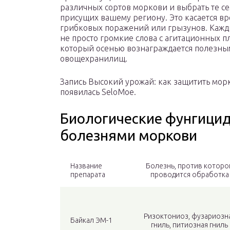
различных сортов моркови и выбрать те с
присущих вашему региону. Это касается вр
грибковых поражений или грызунов. Кажды
не просто громкие слова с агитационных п
который осенью вознаграждается полезным
овощехранилищ.
Запись Высокий урожай: как защитить мор
появилась SeloMoe.
Биологические фунгицид
болезнями моркови
Название
Болезнь, против которо
препарата
проводится обработка
Ризоктониоз, фузариозн
Байкал ЭМ-1
гниль, питиозная гниль