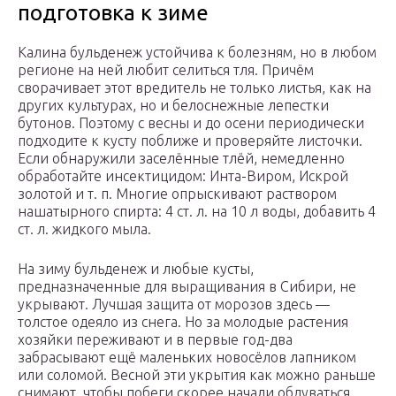
подготовка к зиме
Калина бульденеж устойчива к болезням, но в любом
регионе на ней любит селиться тля. Причём
сворачивает этот вредитель не только листья, как на
других культурах, но и белоснежные лепестки
бутонов. Поэтому с весны и до осени периодически
подходите к кусту поближе и проверяйте листочки.
Если обнаружили заселённые тлёй, немедленно
обработайте инсектицидом: Инта-Виром, Искрой
золотой и т. п. Многие опрыскивают раствором
нашатырного спирта: 4 ст. л. на 10 л воды, добавить 4
ст. л. жидкого мыла.
На зиму бульденеж и любые кусты,
предназначенные для выращивания в Сибири, не
укрывают. Лучшая защита от морозов здесь —
толстое одеяло из снега. Но за молодые растения
хозяйки переживают и в первые год-два
забрасывают ещё маленьких новосёлов лапником
или соломой. Весной эти укрытия как можно раньше
снимают, чтобы побеги скорее начали обдуваться