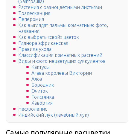
(Saintpaulia)
Растения с разноцветными листьями
Традесканция
Пеперомия
Как выглядят пальмы комнатные: фото,
названия
Как выбрать «свой» цветок
Гиднора африканская
Правила ухода
Классификация комнатных растений
Виды и фото нецветущих суккулентов
Кактусы
Агава королевы Виктории
Алоэ
Бородник
Очиток
Толстянка
Хавортия
Нефролепис
Индийский лук (лечебный лук)
Самые популярные расцветки