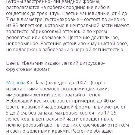
Бутоны заостренно- яйцевидной формы,
располагаются на побегах поодиночке либо в
соцветиях до трех штук. Цветки чашевидные, от 4 до
7 см в диаметре, густомахровые – состоят примерно
из 85 лепестков, которые в центральной части имеют
золотисто-абрикосовый оттенок, а по краям
розоватые или кремовые. Цветение длительное,
непрерывное. Растение устойчиво к мучнистой росе,
но подвержено заболеванию черной пятнистостью.
Цветы «Белами» издают легкий цитрусово-
фруктовым аромат
Magnolia
Kordana (выведен до 2007 г.)Сорт с
изысканными кремово-розовыми цветками,
имеющими легкий зеленоватый оттенок.
Небольшой кустик вырастет примерно до 40 см.
Цветы красивой чашевидной формы, в диаметре от
5 до 7 см, без запаха, махровые, состоят из 17-25
лепестков, в центральной части окрашенных в
нежно-розовый цвет, внешних с кремовым оттенком
и светло-зелеными краями. Растение обладает