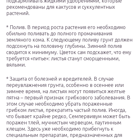
подкармливать жидкими удобрениями, которые
рекомендованы для кактусов и суккулентных
растений.
* Полив. В период роста растения его необходимо
обильно поливать до полного промачивания
земляного кома. К следующему поливу грунт должен
подсохнуть на половину глубины. Зимний полив
сводится к минимуму. Цветок сам подскажет, что ему
требуется «питье»: листья станут сморщенными,
вялыми.
* Защита от болезней и вредителей. В случае
переувлажнения грунта, особенно в осеннее или
зимнее время, на листьях могут появиться желтые
пятна – первый признак грибкового заболевания. В
этом случае необходимо убрать пораженные
грибком листья, прекратить частый полив. Иногда,
что бывает крайне редко, Семпервивум может быть
поражен тлей, мучнистым червецом, паутинным
клещом. Здесь уже необходимо прибегнуть к
специальным препаратам, предназначенных для