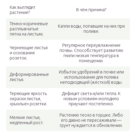
Как выглядит
В чём причина?
растение?
Тёмно-коричневые
Капли воды, попавшие на них при
расплывчатые
поливе.
пятна на листьях.
Регулярное переувлажнение
Чернеющие листья
почвы. Способствует развитию
и основания
гнили низкая температура в
розеток.
помещении.
Избыток удобрений в почве или
Деформированные
использование для полива
листья.
неподходящей (жёсткой) воды.
Теряющие яркость
Дефицит света и/или тепла. К
окраски листья,
новым условиям молодило
«рыхлые» розетки.
приучают постепенно.
Растению тесно в горшке. Либо
Мелкие листья,
его давно не пересаживали —
медленный рост.
грунт нуждается в обновлении.