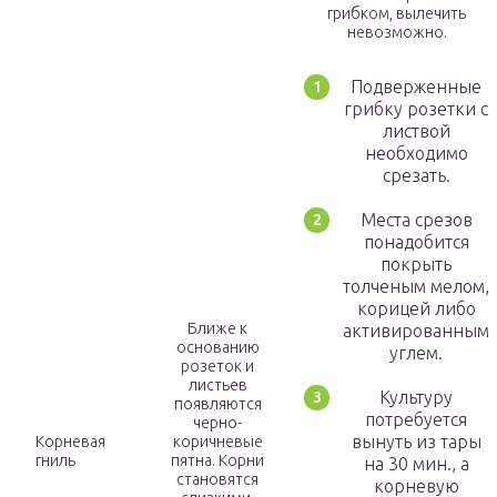
грибком, вылечить
невозможно.
Подверженные
грибку розетки с
листвой
необходимо
срезать.
Места срезов
понадобится
покрыть
толченым мелом,
корицей либо
Ближе к
активированным
основанию
углем.
розеток и
листьев
Культуру
появляются
потребуется
черно-
вынуть из тары
Корневая
коричневые
гниль
пятна. Корни
на 30 мин., а
становятся
корневую