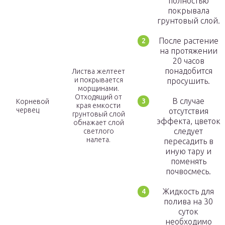
полностью
покрывала
грунтовый слой.
После растение
на протяжении
20 часов
понадобится
Листва желтеет
и покрывается
просушить.
морщинами.
Отходящий от
В случае
Корневой
края емкости
червец
отсутствия
грунтовый слой
эффекта, цветок
обнажает слой
следует
светлого
налета.
пересадить в
иную тару и
поменять
почвосмесь.
Жидкость для
полива на 30
суток
необходимо