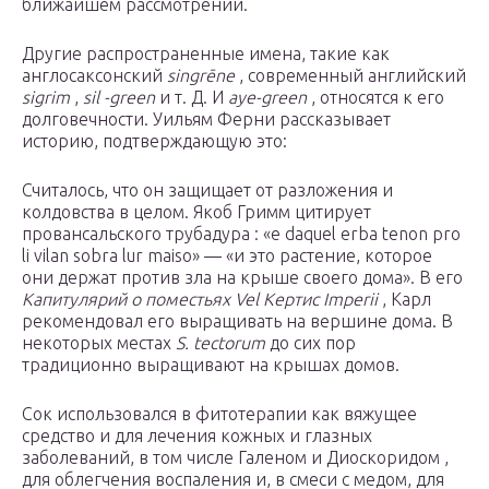
ближайшем рассмотрении.
Другие распространенные имена, такие как
англосаксонский
singrēne
, современный английский
sigrim
,
sil
-green
и т. Д. И
aye-green
, относятся к его
долговечности. Уильям Ферни рассказывает
историю, подтверждающую это:
Считалось, что он защищает от разложения и
колдовства в целом. Якоб Гримм цитирует
провансальского трубадура : «e daquel erba tenon pro
li vilan sobra lur maiso» — «и это растение, которое
они держат против зла на крыше своего дома». В его
Капитулярий о поместьях Vel Кертис Imperii
, Карл
рекомендовал его выращивать на вершине дома. В
некоторых местах
S. tectorum
до сих пор
традиционно выращивают на крышах домов.
Сок использовался в фитотерапии как вяжущее
средство и для лечения кожных и глазных
заболеваний, в том числе Галеном и Диоскоридом ,
для облегчения воспаления и, в смеси с медом, для