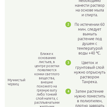
необходимо
нанести раствор
на основе мыла
и спирта.
По истечении 60
мин. следует
вымыть
растение под
душем с
температурой
воды +40 ℃.
Ближе к
основанию
листьев, в
Цветок и
центре розетки
грунтовый слой
появляются
нужно опрыснуть
комки светлого
раствором
вещества,
Мучнистый
Танрека.
внешне
червец
похожего на
грязную вату
Затем растение
либо тонкий
нужно поместить
слой налета, с
в полиэтилен,
расплывчатыми
плотно завязать
желтыми