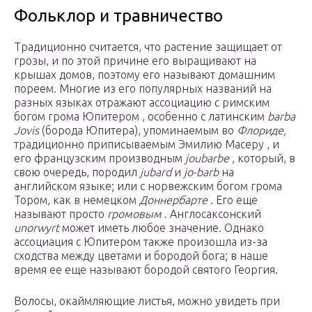
Фольклор и травничество
Традиционно считается, что растение защищает от
грозы, и по этой причине его выращивают на
крышах домов, поэтому его называют домашним
пореем. Многие из его популярных названий на
разных языках отражают ассоциацию с римским
богом грома Юпитером , особенно с латинским
barba
Jovis
(борода Юпитера), упоминаемым во
Флориде,
традиционно приписываемым Эмилию Масеру , и
его французским производным
joubarbe
, который, в
свою очередь, породил
jubard
и
jo-barb
на
английском языке; или с норвежским богом грома
Тором, как в немецком
Доннербарте
. Его еще
называют просто
громовым
. Англосаксонский
unorwyrt
может иметь любое значение. Однако
ассоциация с Юпитером также произошла из-за
сходства между цветами и бородой бога; в наше
время ее еще называют бородой святого Георгия.
Волосы, окаймляющие листья, можно увидеть при