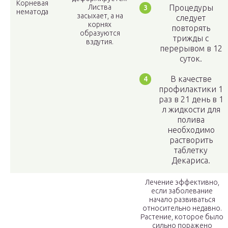
Корневая
Листва
Процедуры
нематода
засыхает, а на
следует
корнях
повторять
образуются
трижды с
вздутия.
перерывом в 12
суток.
В качестве
профилактики 1
раз в 21 день в 1
л жидкости для
полива
необходимо
растворить
таблетку
Декариса.
Лечение эффективно,
если заболевание
начало развиваться
относительно недавно.
Растение, которое было
сильно поражено