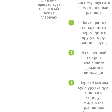
слизкими,
систему опустить
присутствует
в марганцевый
гнилостный
раствор.
запах с
плесенью.
После цветок
понадобится
пересадить в
другую тару,
сменив грунт.
В почвенный
покров
необходимо
добавить
Глиокладин.
Через 3 месяца
культуру следует
орошать,
чередуя
жидкость с
раствором