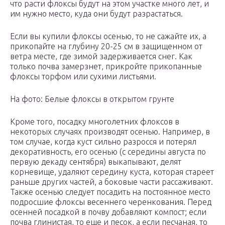
что расти флоксы будут на этом участке много лет, и
им нужно место, куда они будут разрастаться.
Если вы купили флоксы осенью, то не сажайте их, а
прикопайте на глубину 20-25 см в защищенном от
ветра месте, где зимой задерживается снег. Как
только почва замерзнет, прикройте прикопанные
флоксы торфом или сухими листьями.
На фото: Белые флоксы в открытом грунте
Кроме того, посадку многолетних флоксов в
некоторых случаях производят осенью. Например, в
том случае, когда куст сильно разросся и потерял
декоративность, его осенью (с середины августа по
первую декаду сентября) выкапывают, делят
корневище, удаляют середину куста, которая стареет
раньше других частей, а боковые части рассаживают.
Также осенью следует посадить на постоянное место
подросшие флоксы весеннего черенкования. Перед
осенней посадкой в почву добавляют компост; если
почва глинистая, то еще и песок, а если песчаная, то