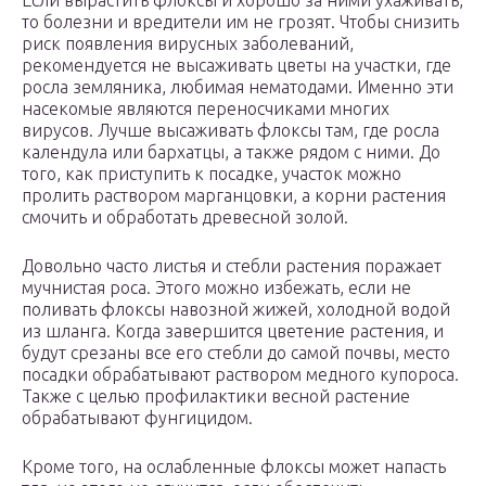
Если вырастить флоксы и хорошо за ними ухаживать,
то болезни и вредители им не грозят. Чтобы снизить
риск появления вирусных заболеваний,
рекомендуется не высаживать цветы на участки, где
росла земляника, любимая нематодами. Именно эти
насекомые являются переносчиками многих
вирусов. Лучше высаживать флоксы там, где росла
календула или бархатцы, а также рядом с ними. До
того, как приступить к посадке, участок можно
пролить раствором марганцовки, а корни растения
смочить и обработать древесной золой.
Довольно часто листья и стебли растения поражает
мучнистая роса. Этого можно избежать, если не
поливать флоксы навозной жижей, холодной водой
из шланга. Когда завершится цветение растения, и
будут срезаны все его стебли до самой почвы, место
посадки обрабатывают раствором медного купороса.
Также с целью профилактики весной растение
обрабатывают фунгицидом.
Кроме того, на ослабленные флоксы может напасть