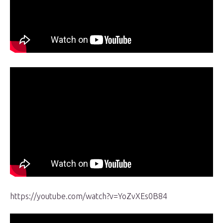
https://youtube.com/watch?v=YoZvXEs0B84