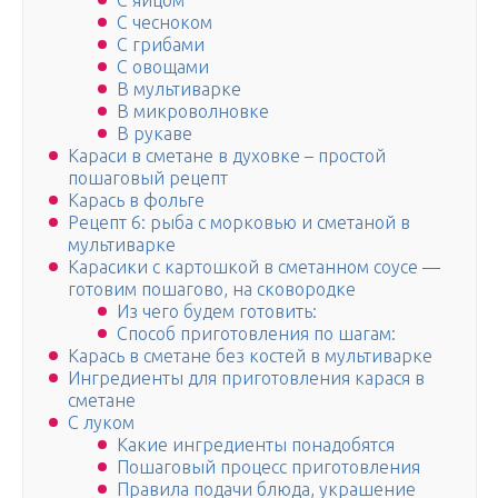
С яйцом
С чесноком
С грибами
С овощами
В мультиварке
В микроволновке
В рукаве
Караси в сметане в духовке – простой
пошаговый рецепт
Карась в фольге
Рецепт 6: рыба с морковью и сметаной в
мультиварке
Карасики с картошкой в сметанном соусе —
готовим пошагово, на сковородке
Из чего будем готовить:
Способ приготовления по шагам:
Карась в сметане без костей в мультиварке
Ингредиенты для приготовления карася в
сметане
С луком
Какие ингредиенты понадобятся
Пошаговый процесс приготовления
Правила подачи блюда, украшение